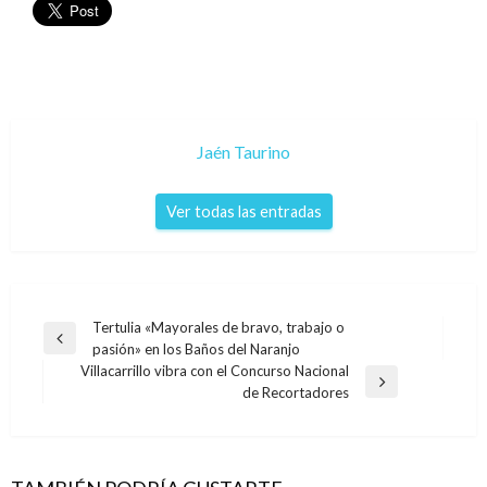
Jaén Taurino
Ver todas las entradas
Navegación
Tertulia «Mayorales de bravo, trabajo o
Entrada
pasión» en los Baños del Naranjo
de
anterior
Villacarrillo vibra con el Concurso Nacional
entradas
Entrada
de Recortadores
siguiente