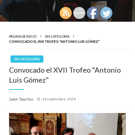
PÁGINA DE INICIO
SIN CATEGORÍA
CONVOCADO EL XVII TROFEO “ANTONIO LUIS GÓMEZ”
SIN CATEGORÍA
Convocado el XVII Trofeo “Antonio
Luis Gómez”
Publicado
Jaén Taurino
14 septiembre, 2024
el