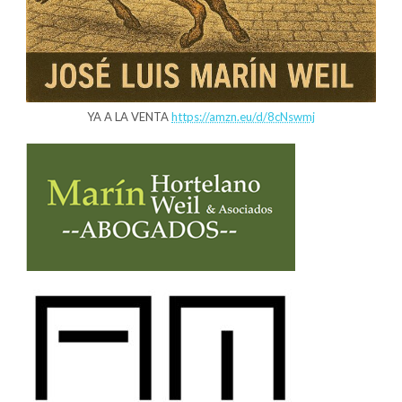
YA A LA VENTA
https://amzn.eu/d/8cNswmj