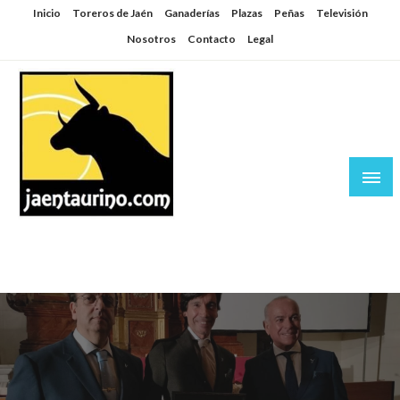
Saltar
Inicio
Toreros de Jaén
Ganaderías
Plazas
Peñas
Televisión
al
Nosotros
Contacto
Legal
contenido
Jaén Taurino
El Planeta de los Toros desde Jaén