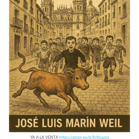
YA A LA VENTA
https://amzn.eu/d/8cNswmj