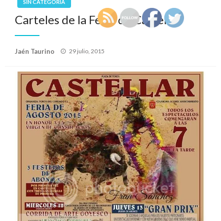
SIN CATEGORÍA
Carteles de la Feria de Castellar
Publicado
Jaén Taurino
29 julio, 2015
el