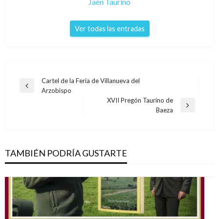
Jaén Taurino
Ver todas las entradas
Navegación
Cartel de la Feria de Villanueva del
Entrada
Arzobispo
de
anterior
XVII Pregón Taurino de
entradas
Entrada
Baeza
siguiente
TAMBIÉN PODRÍA GUSTARTE