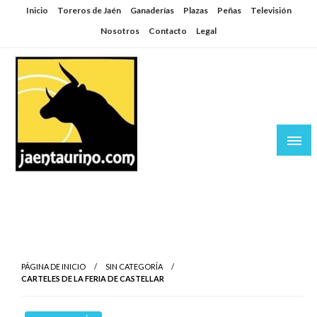
Saltar
Inicio
Toreros de Jaén
Ganaderías
Plazas
Peñas
Televisión
al
Nosotros
Contacto
Legal
contenido
Jaén Taurino
El Planeta de los Toros desde Jaén
PÁGINA DE INICIO
SIN CATEGORÍA
CARTELES DE LA FERIA DE CASTELLAR