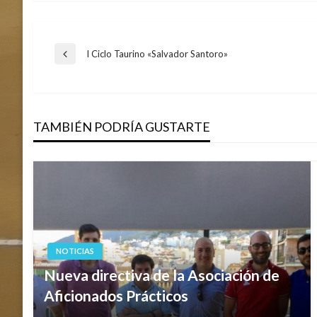
Navegación
I Ciclo Taurino «Salvador Santoro»
Entrada
anterior
de
TAMBIÉN PODRÍA GUSTARTE
entradas
NOTICIAS
Nueva directiva de la Asociación de
Aficionados Prácticos