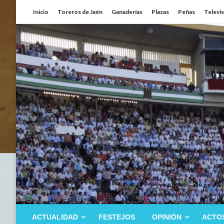
Saltar
Inicio
Toreros de Jaén
Ganaderías
Plazas
Peñas
Televi
al
contenido
ACTUALIDAD
FESTEJOS
OPINIÓN
ACTO