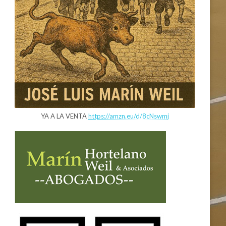
YA A LA VENTA
https://amzn.eu/d/8cNswmj