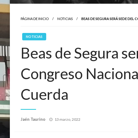
PÁGINA DE INICIO
NOTICIAS
BEAS DE SEGURA SERÁ SEDE DEL
NOTICIAS
Beas de Segura se
Congreso Nacional
Cuerda
Publicado
Jaén Taurino
13 marzo, 2022
el