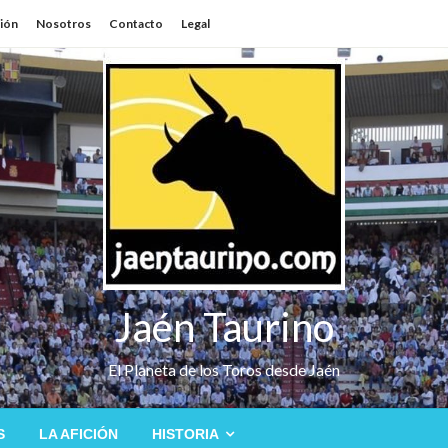
sión
Nosotros
Contacto
Legal
Jaén Taurino
El Planeta de los Toros desde Jaén
S
LA AFICIÓN
HISTORIA