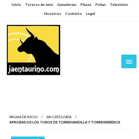
Saltar
Inicio
Toreros de Jaén
Ganaderías
Plazas
Peñas
Televisión
al
Nosotros
Contacto
Legal
contenido
Jaén Taurino
El Planeta de los Toros desde Jaén
PÁGINA DE INICIO
SIN CATEGORÍA
APROBADOS LOS TOROS DE TORREHANDILLA Y TORREHERBEROS