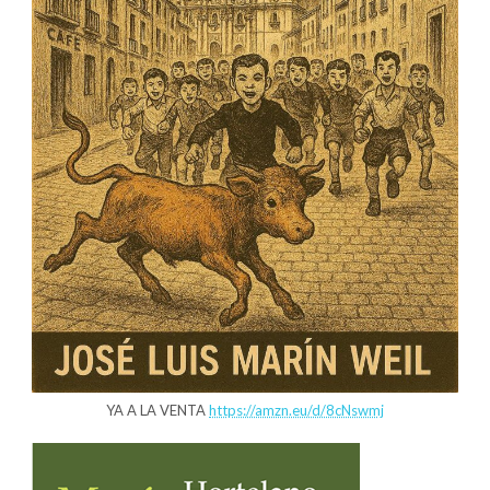
YA A LA VENTA
https://amzn.eu/d/8cNswmj