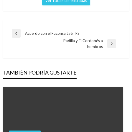
Ver todas las entradas
Navegación
Acuerdo con el Fuconsa Jaén FS
Entrada
de
Padilla y El Cordobés a
anterior
Entrada
hombros
entradas
siguiente
TAMBIÉN PODRÍA GUSTARTE