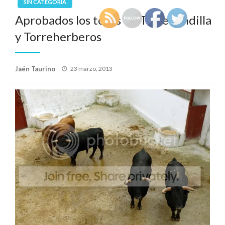
SIN CATEGORÍA
Aprobados los toros de Torrehandilla
y Torreherberos
Publicado
Jaén Taurino
23 marzo, 2013
el