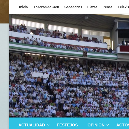
Saltar
Inicio
Toreros de Jaén
Ganaderías
Plazas
Peñas
Televi
al
contenido
ACTUALIDAD
FESTEJOS
OPINIÓN
ACTO