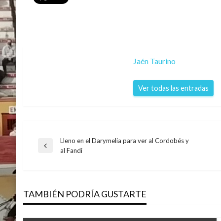
Jaén Taurino
Ver todas las entradas
Lleno en el Darymelia para ver al Cordobés y
Navegación
Entrada
al Fandi
anterior
de
TAMBIÉN PODRÍA GUSTARTE
entradas