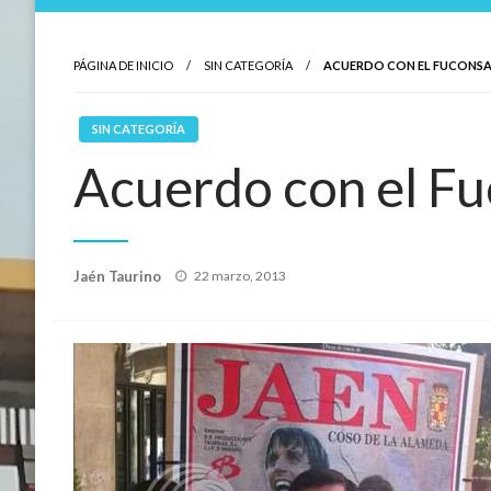
PÁGINA DE INICIO
SIN CATEGORÍA
ACUERDO CON EL FUCONSA 
SIN CATEGORÍA
Acuerdo con el Fu
Publicado
Jaén Taurino
22 marzo, 2013
el