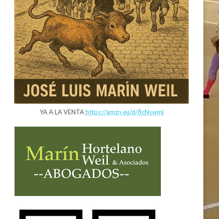
YA A LA VENTA
https://amzn.eu/d/8cNswmj