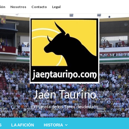
sión
Nosotros
Contacto
Legal
Jaén Taurino
El Planeta de los Toros desde Jaén
S
LA AFICIÓN
HISTORIA