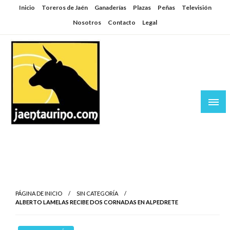
Saltar
Inicio
Toreros de Jaén
Ganaderías
Plazas
Peñas
Televisión
al
Nosotros
Contacto
Legal
contenido
Jaén Taurino
El Planeta de los Toros desde Jaén
PÁGINA DE INICIO
SIN CATEGORÍA
ALBERTO LAMELAS RECIBE DOS CORNADAS EN ALPEDRETE