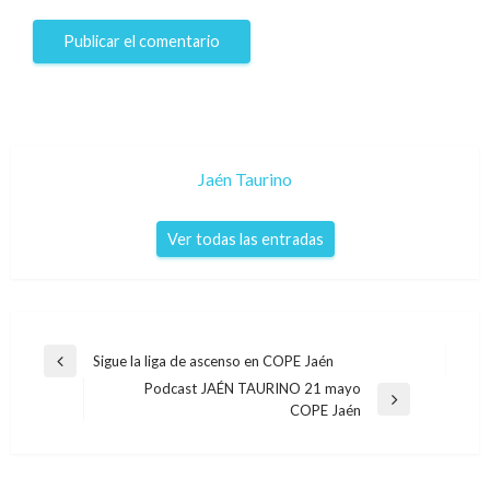
Jaén Taurino
Ver todas las entradas
Navegación
Sigue la liga de ascenso en COPE Jaén
Entrada
de
Podcast JAÉN TAURINO 21 mayo
anterior
Entrada
COPE Jaén
entradas
siguiente