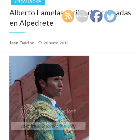
SIN CATEGORÍA
Alberto Lamelas recibe dos cornadas
en Alpedrete
Publicado
Jaén Taurino
20 mayo, 2012
el