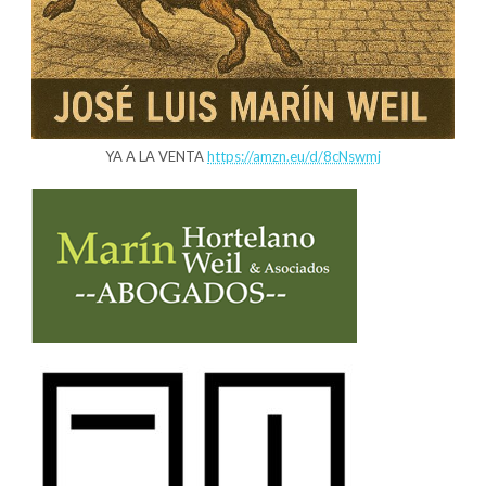
YA A LA VENTA
https://amzn.eu/d/8cNswmj