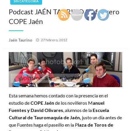
SIN CATEGORÍA
Podcast JAÉN TAURINO 27 febrero
COPE Jaén
Publicado
Jaén Taurino
27 febrero, 2012
el
Esta semana hemos contado con la presencia en el
estudio de
COPE Jaén
de los novilleros M
anuel
Fuentes y David Olivares
, alumnos de la
Escuela
Cultural de Tauromaquia de Jaén,
justo un día antes de
que Fuentes haga el paseíllo en la P
laza de Toros de