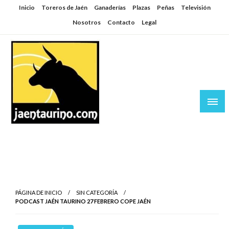
Saltar
Inicio
Toreros de Jaén
Ganaderías
Plazas
Peñas
Televisión
al
Nosotros
Contacto
Legal
contenido
Jaén Taurino
El Planeta de los Toros desde Jaén
PÁGINA DE INICIO
SIN CATEGORÍA
PODCAST JAÉN TAURINO 27 FEBRERO COPE JAÉN