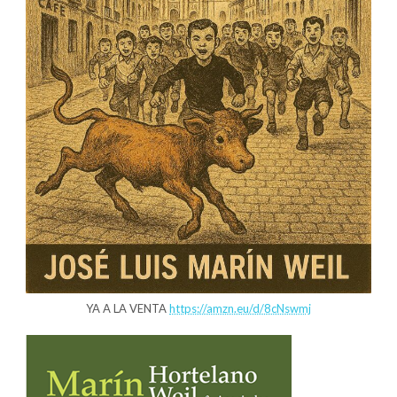
YA A LA VENTA
https://amzn.eu/d/8cNswmj