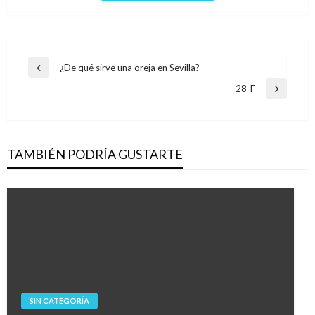
Navegación
¿De qué sirve una oreja en Sevilla?
Entrada
de
anterior
28-F
Entrada
entradas
siguiente
TAMBIÉN PODRÍA GUSTARTE
SIN CATEGORÍA