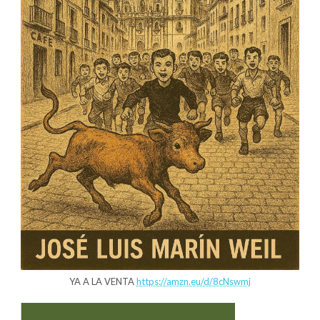
YA A LA VENTA
https://amzn.eu/d/8cNswmj