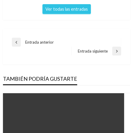
Ver todas las entradas
Navegación
Entrada anterior
Entrada
de
anterior
Entrada siguiente
Entrada
entradas
siguiente
TAMBIÉN PODRÍA GUSTARTE