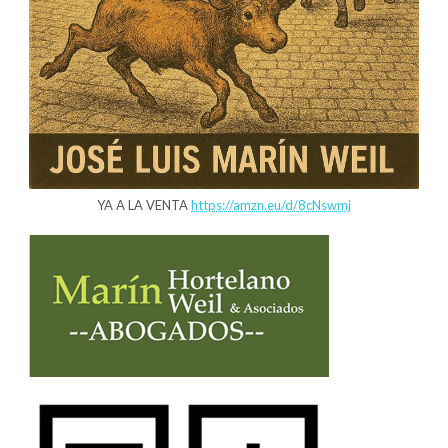
YA A LA VENTA
https://amzn.eu/d/8cNswmj