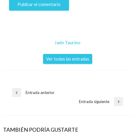
Jaén Taurino
Ver todas las entradas
Navegación
Entrada anterior
Entrada
de
anterior
Entrada siguiente
Entrada
entradas
siguiente
TAMBIÉN PODRÍA GUSTARTE