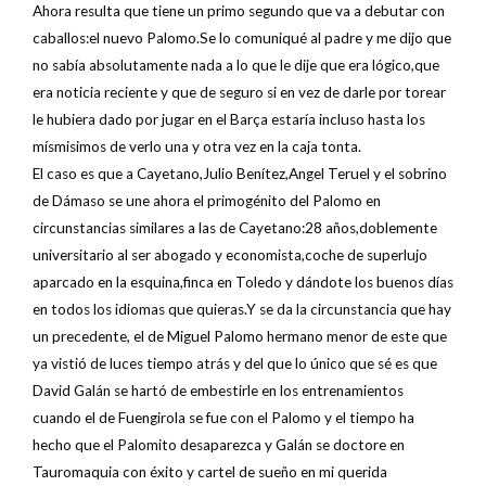
Ahora resulta que tiene un primo segundo que va a debutar con
caballos:el nuevo Palomo.Se lo comuniqué al padre y me dijo que
no sabía absolutamente nada a lo que le dije que era lógico,que
era noticia reciente y que de seguro si en vez de darle por torear
le hubiera dado por jugar en el Barça estaría incluso hasta los
mísmisimos de verlo una y otra vez en la caja tonta.
El caso es que a Cayetano,Julio Benítez,Angel Teruel y el sobrino
de Dámaso se une ahora el primogénito del Palomo en
circunstancias similares a las de Cayetano:28 años,doblemente
universitario al ser abogado y economista,coche de superlujo
aparcado en la esquina,finca en Toledo y dándote los buenos días
en todos los idiomas que quieras.Y se da la circunstancia que hay
un precedente, el de Miguel Palomo hermano menor de este que
ya vistió de luces tiempo atrás y del que lo único que sé es que
David Galán se hartó de embestirle en los entrenamientos
cuando el de Fuengirola se fue con el Palomo y el tiempo ha
hecho que el Palomito desaparezca y Galán se doctore en
Tauromaquia con éxito y cartel de sueño en mi querida