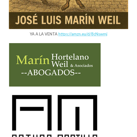
YA A LA VENTA
https://amzn.eu/d/8cNswmj