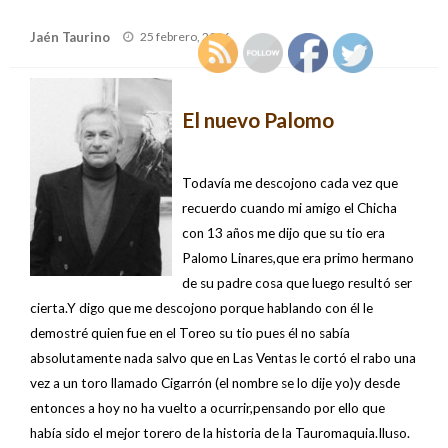
Publicado
Jaén Taurino
25 febrero, 2006
el
El nuevo Palomo
Todavía me descojono cada vez que
recuerdo cuando mi amigo el Chicha
con 13 años me dijo que su tio era
Palomo Linares,que era primo hermano
de su padre cosa que luego resultó ser
cierta.Y digo que me descojono porque hablando con él le
demostré quien fue en el Toreo su tio pues él no sabía
absolutamente nada salvo que en Las Ventas le cortó el rabo una
vez a un toro llamado Cigarrón (el nombre se lo dije yo)y desde
entonces a hoy no ha vuelto a ocurrir,pensando por ello que
había sido el mejor torero de la historia de la Tauromaquia.Iluso.