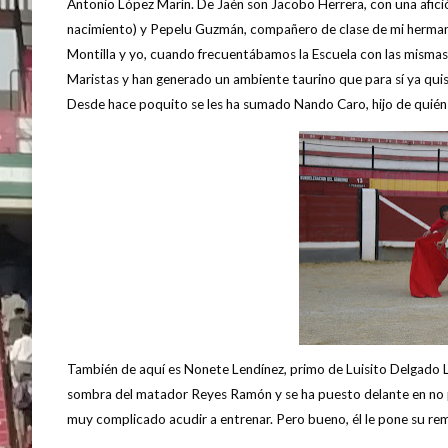
Antonio López Marín. De Jaén son Jacobo Herrera, con una afi
nacimiento) y Pepelu Guzmán, compañero de clase de mi hermana
Montilla y yo, cuando frecuentábamos la Escuela con las mismas 
Maristas y han generado un ambiente taurino que para sí ya qu
Desde hace poquito se les ha sumado Nando Caro, hijo de quién f
También de aquí es Nonete Lendínez, primo de Luisito Delgado L
sombra del matador Reyes Ramón y se ha puesto delante en no po
muy complicado acudir a entrenar. Pero bueno, él le pone su re