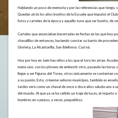
Hablando un poco de memoria y por las referencias que tengo, se
Quedan atrás los años bonitos de la Escuela que impulsó el Club
fotos y carteles de la época y aquello tuvo que ser bonito, de v
Carteles que anunciaban becerradas en fechas en las que hoy por
chavalillos de entonces, haciendo constar su barrio de procedenci
Glorieta, La Alcantarilla, San Ildefonso. Casi ná.
Hoy por hoy en Jaén hay niños a los que el toro les atrae. Acud
mano uno, con los pitones de embestir otro, pasando las horas
llegar a ser Figuras del Toreo, otros únicamente se contentan con
a su pasión. Esto, créanme señores munícipes, también es enseñ
tardes verá como un chaval de once o doce años saluda uno a u
del mundo. Al que ya se ha ceñido un traje de luces, el respeto 
hombres en cuerpos, a veces, pequeñitos.