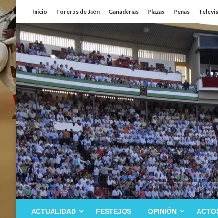
Saltar
Inicio
Toreros de Jaén
Ganaderías
Plazas
Peñas
Televi
al
contenido
ACTUALIDAD
FESTEJOS
OPINIÓN
ACTO