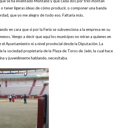
e que se ha inventado Montané y que cada dos por tres montan
li, o tener ligeras ideas de cómo producir, o componer una banda
erdad, que yo me alegro de todo eso. Faltaría más.
ndo en cara que si por la Feria se subvenciona a la empresa en su
 menos. Vengo a decir que aquí los munícipes no miran a quienes en
e el Ayuntamiento ni a nivel provincial desde la Diputación. La
la sociedad propietaria de la Plaza de Toros de Jaén, la cual hace
ina y juvenilmente hablando, necesitaba.