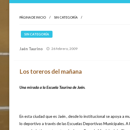
PÁGINA DE INICIO
SIN CATEGORÍA
SIN CATEGORÍA
Publicado
Jaén Taurino
26 febrero, 2009
el
Los toreros del mañana
Una mirada a la Escuela Taurina de Jaén.
En esta ciudad que es Jaén , desde lo institucional se apoya a m
lo deportivo a través de las Escuelas Deportivas Municipales. A 