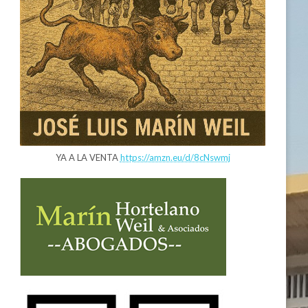
YA A LA VENTA
https://amzn.eu/d/8cNswmj