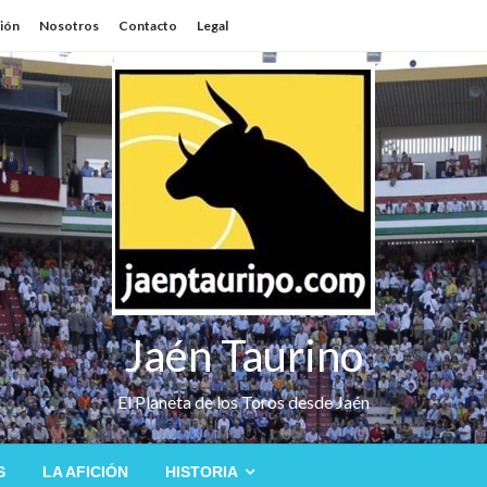
sión
Nosotros
Contacto
Legal
Jaén Taurino
El Planeta de los Toros desde Jaén
S
LA AFICIÓN
HISTORIA