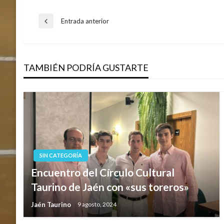
Navegación
Entrada anterior
Entrada
anterior
de
TAMBIÉN PODRÍA GUSTARTE
entradas
SIN CATEGORÍA
Encuentro del Círculo Cultural
Taurino de Jaén con «sus toreros»
Jaén Taurino
9 agosto, 2024