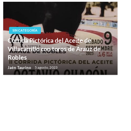
SIN CATEGORÍA
Corrida Pictórica del Aceite de
Villacarrillo con toros de Arauz de
Robles
Jaén Taurino
5 agosto, 2023