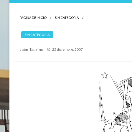
PÁGINA DE INICIO
SIN CATEGORÍA
SIN CATEGORÍA
Publicado
Jaén Taurino
25 diciembre, 2007
el