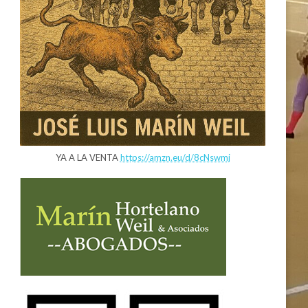
YA A LA VENTA
https://amzn.eu/d/8cNswmj