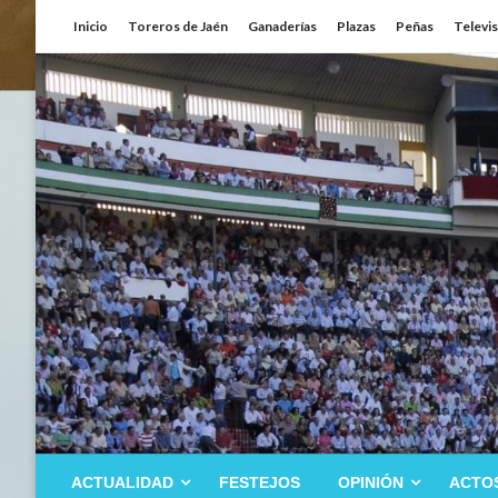
Saltar
Inicio
Toreros de Jaén
Ganaderías
Plazas
Peñas
Televi
al
contenido
ACTUALIDAD
FESTEJOS
OPINIÓN
ACTO