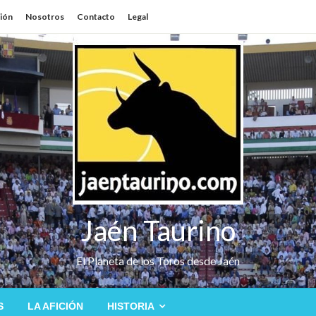
sión
Nosotros
Contacto
Legal
Jaén Taurino
El Planeta de los Toros desde Jaén
S
LA AFICIÓN
HISTORIA