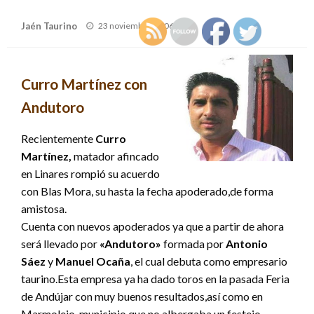
Publicado
Jaén Taurino
23 noviembre, 2006
el
Curro Martínez con
Andutoro
Recientemente
Curro
Martínez,
matador afincado
en Linares rompió su acuerdo
con Blas Mora, su hasta la fecha apoderado,de forma
amistosa.
Cuenta con nuevos apoderados ya que a partir de ahora
será llevado por
«Andutoro»
formada por
Antonio
Sáez
y
Manuel Ocaña
, el cual debuta como empresario
taurino.Esta empresa ya ha dado toros en la pasada Feria
de Andújar con muy buenos resultados,así como en
Marmolejo, municipio que no albergaba un festejo