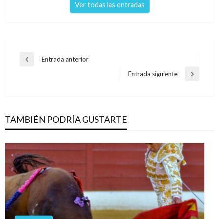
Ver todas las entradas
Navegación
Entrada anterior
Entrada
de
anterior
Entrada siguiente
Entrada
entradas
siguiente
TAMBIÉN PODRÍA GUSTARTE