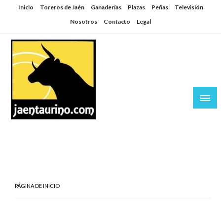
Saltar
Inicio
Toreros de Jaén
Ganaderías
Plazas
Peñas
Televisión
al
Nosotros
Contacto
Legal
contenido
Jaén Taurino
El Planeta de los Toros desde Jaén
PÁGINA DE INICIO