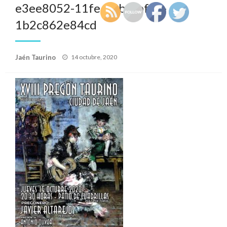
e3ee8052-11fe-46b4-bf1e-
1b2c862e84cd
Publicado
Jaén Taurino
14 octubre, 2020
el