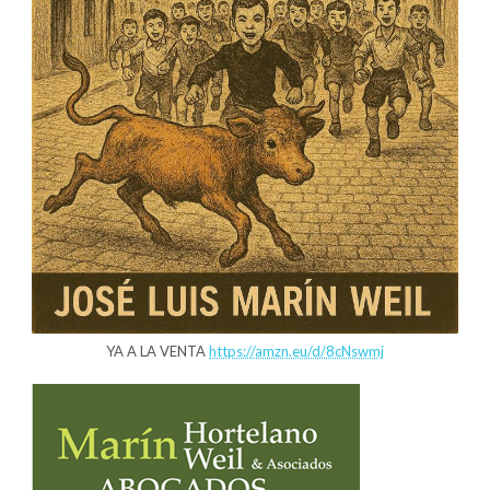
YA A LA VENTA
https://amzn.eu/d/8cNswmj