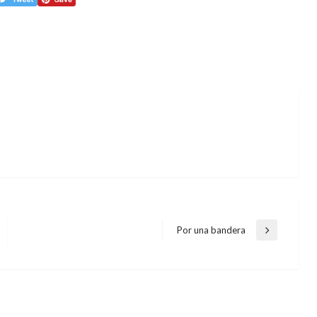
Por una bandera
Entrada
siguiente