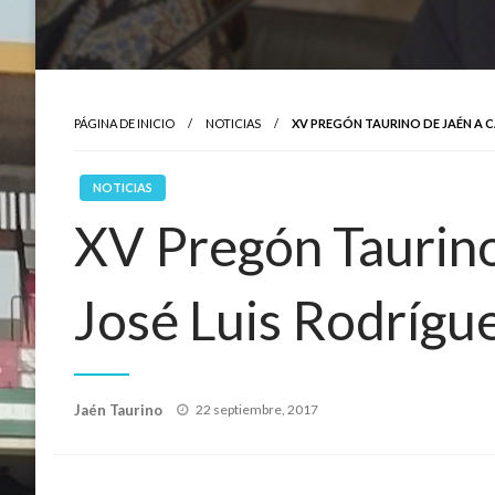
PÁGINA DE INICIO
NOTICIAS
XV PREGÓN TAURINO DE JAÉN A 
NOTICIAS
XV Pregón Taurino
José Luis Rodríg
Publicado
Jaén Taurino
22 septiembre, 2017
el