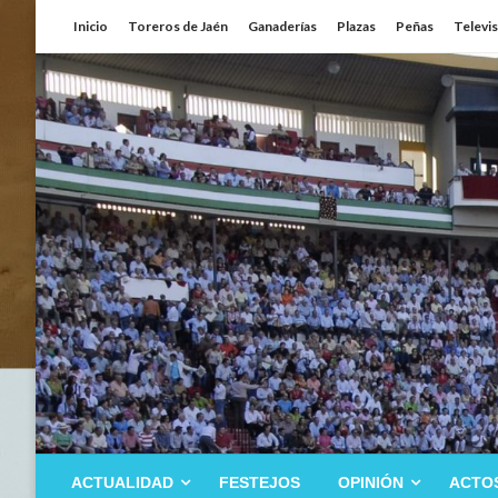
Saltar
Inicio
Toreros de Jaén
Ganaderías
Plazas
Peñas
Televi
al
contenido
ACTUALIDAD
FESTEJOS
OPINIÓN
ACTO