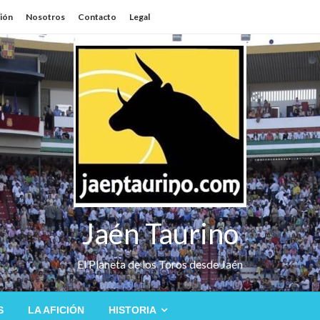
sión
Nosotros
Contacto
Legal
Jaén Taurino
El Planeta de los Toros desde Jaén
S
LA AFICIÓN
HISTORIA