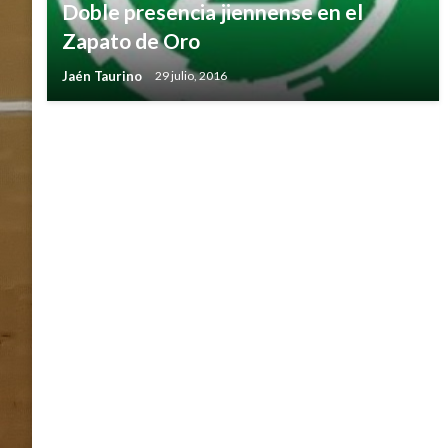
Doble presencia jiennense en el
Zapato de Oro
Jaén Taurino
29 julio, 2016