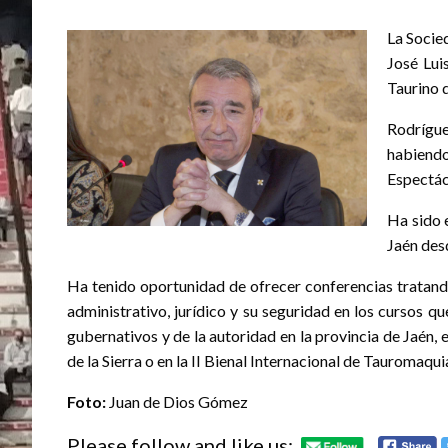
La Socie
José Lu
Taurino 
Rodrígu
habiendo
Espectác
Ha sido 
Jaén des
Ha tenido oportunidad de ofrecer conferencias tratando
administrativo, jurídico y su seguridad en los cursos 
gubernativos y de la autoridad en la provincia de Jaén, 
de la Sierra o en la II Bienal Internacional de Tauromaqu
Foto:
Juan de Dios Gómez
Please follow and like us: