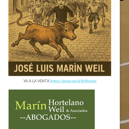
YA A LA VENTA
https://amzn.eu/d/8cNswmj