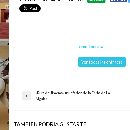
Jaén Taurino
Ver todas las entradas
«Ruiz de Jimena» triunfador de la Feria de La
Navegación
Entrada
Algaba
anterior
de
TAMBIÉN PODRÍA GUSTARTE