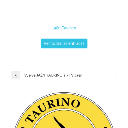
Jaén Taurino
Ver todas las entradas
Navegación
Vuelve JAÉN TAURINO a 7TV Jaén
Entrada
de
anterior
entradas