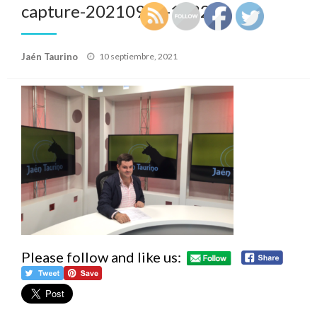
capture-20210910-193238
Publicado
Jaén Taurino
10 septiembre, 2021
el
Please follow and like us: