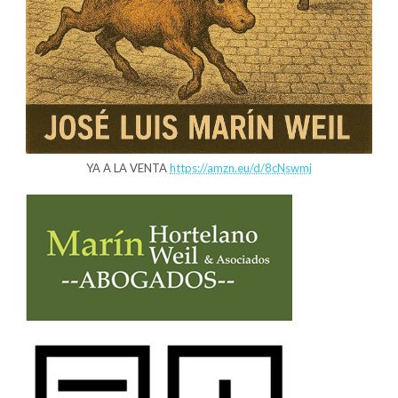
YA A LA VENTA
https://amzn.eu/d/8cNswmj