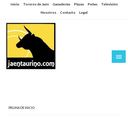
Saltar
Inicio
Toreros de Jaén
Ganaderías
Plazas
Peñas
Televisión
al
Nosotros
Contacto
Legal
contenido
Jaén Taurino
El Planeta de los Toros desde Jaén
PÁGINA DE INICIO