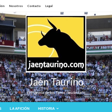
sión
Nosotros
Contacto
Legal
Jaén Taurino
El Planeta de los Toros desde Jaén
S
LA AFICIÓN
HISTORIA