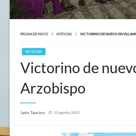
PÁGINA DE INICIO
NOTICIAS
VICTORINO DE NUEVO EN VILLAN
NOTICIAS
Victorino de nuevo
Arzobispo
Publicado
Jaén Taurino
11 agosto, 2021
el