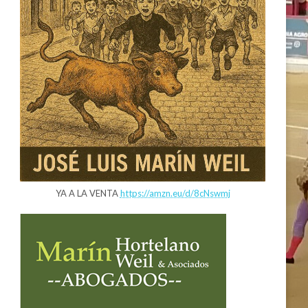
YA A LA VENTA
https://amzn.eu/d/8cNswmj