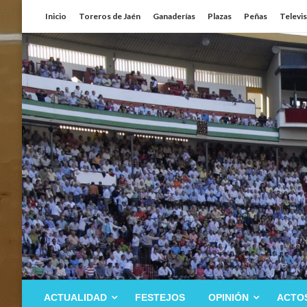
Saltar
Inicio
Toreros de Jaén
Ganaderías
Plazas
Peñas
Televi
al
contenido
ACTUALIDAD
FESTEJOS
OPINIÓN
ACTO