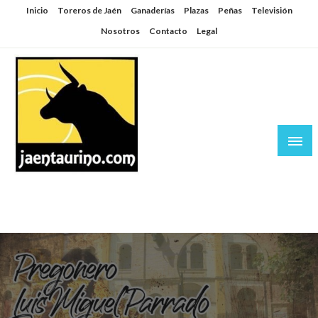
Saltar
Inicio
Toreros de Jaén
Ganaderías
Plazas
Peñas
Televisión
al
Nosotros
Contacto
Legal
contenido
Jaén Taurino
El Planeta de los Toros desde Jaén