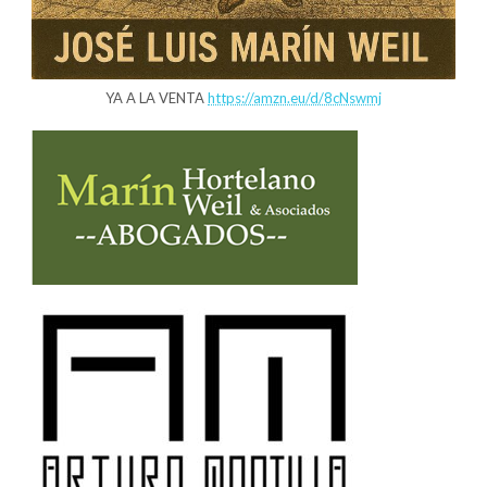
YA A LA VENTA
https://amzn.eu/d/8cNswmj