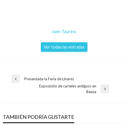
Jaén Taurino
Ver todas las entradas
Navegación
Presentada la Feria de Linares
Entrada
de
Exposición de carteles antiguos en
anterior
Entrada
Baeza
entradas
siguiente
TAMBIÉN PODRÍA GUSTARTE