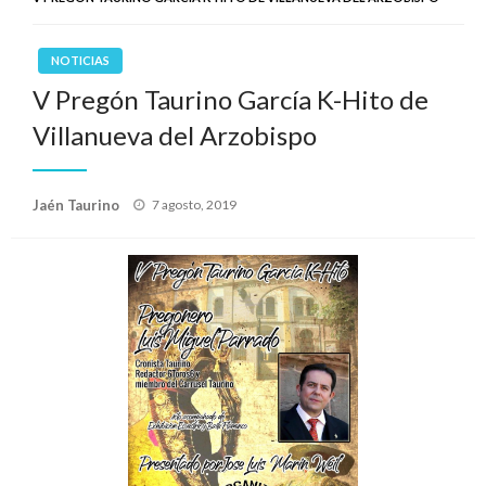
NOTICIAS
V Pregón Taurino García K-Hito de
Villanueva del Arzobispo
Publicado
Jaén Taurino
7 agosto, 2019
el