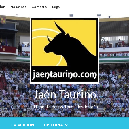
sión
Nosotros
Contacto
Legal
Jaén Taurino
El Planeta de los Toros desde Jaén
S
LA AFICIÓN
HISTORIA