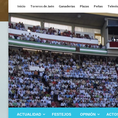
Saltar
Inicio
Toreros de Jaén
Ganaderías
Plazas
Peñas
Televi
al
contenido
ACTUALIDAD
FESTEJOS
OPINIÓN
ACTO