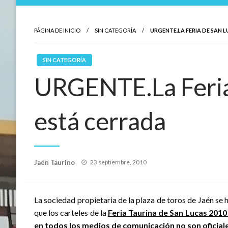
PÁGINA DE INICIO
SIN CATEGORÍA
URGENTE.LA FERIA DE SAN 
SIN CATEGORÍA
URGENTE.La Feria
está cerrada
Publicado
Jaén Taurino
23 septiembre, 2010
el
La sociedad propietaria de la plaza de toros de Jaén 
que los carteles de la
Feria Taurina de San Lucas 2010
en todos los medios de comunicación no son oficial