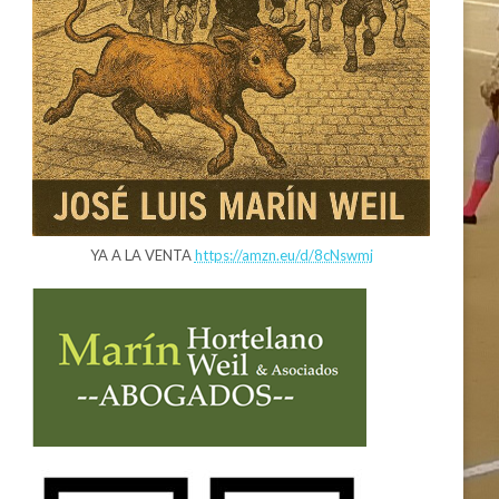
YA A LA VENTA
https://amzn.eu/d/8cNswmj