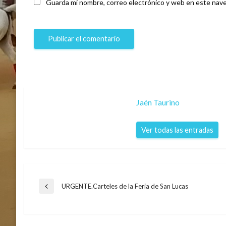
Guarda mi nombre, correo electrónico y web en este nave
Jaén Taurino
Ver todas las entradas
Navegación
URGENTE.Carteles de la Feria de San Lucas
Entrada
anterior
de