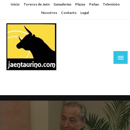
Saltar
Inicio
Toreros de Jaén
Ganaderías
Plazas
Peñas
Televisión
al
Nosotros
Contacto
Legal
contenido
Jaén Taurino
El Planeta de los Toros desde Jaén