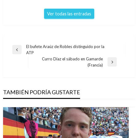
Ver todas las entradas
Navegación
El bufete Araúz de Robles distinguido por la
Entrada
ATP
de
anterior
Curro Díaz el sábado en Gamarde
entradas
Entrada
(Francia)
siguiente
TAMBIÉN PODRÍA GUSTARTE