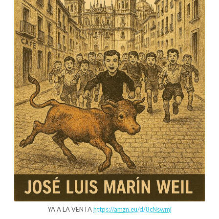
YA A LA VENTA
https://amzn.eu/d/8cNswmj