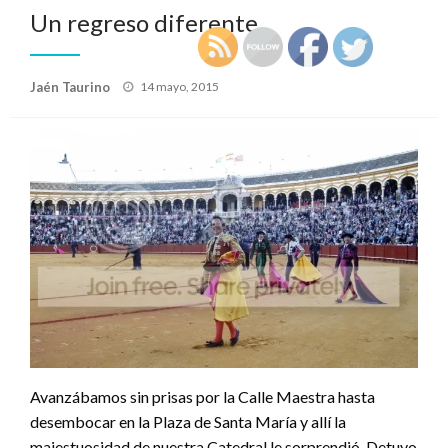
Un regreso diferente
Publicado
Jaén Taurino
14 mayo, 2015
el
Avanzábamos sin prisas por la Calle Maestra hasta
desembocar en la Plaza de Santa María y allí la
majestuosidad de nuestra Catedral le sorprendió. Detuvo