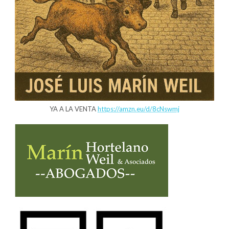
YA A LA VENTA
https://amzn.eu/d/8cNswmj