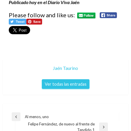
Publicado hoy en el Diario Viva Jaén
Please follow and like us:
Jaén Taurino
Ver todas las entradas
Navegación
Al menos, uno
Entrada
de
Felipe Fernández, de nuevo al frente de
anterior
Entrada
Tendido 1