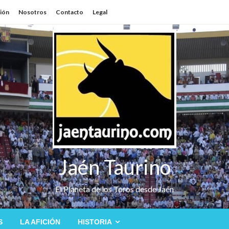
sión
Nosotros
Contacto
Legal
Jaén Taurino
El Planeta de los Toros desde Jaén
S
LA AFICIÓN
HISTORIA