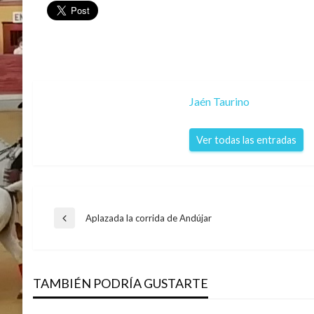
Jaén Taurino
Ver todas las entradas
Navegación
Aplazada la corrida de Andújar
Entrada
anterior
de
TAMBIÉN PODRÍA GUSTARTE
entradas