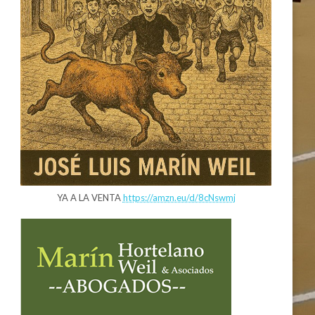
YA A LA VENTA
https://amzn.eu/d/8cNswmj