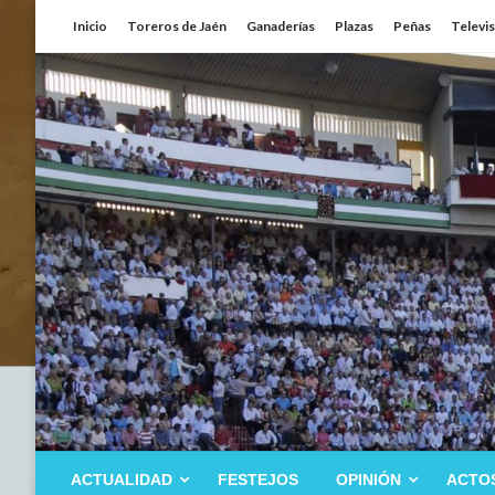
Saltar
Inicio
Toreros de Jaén
Ganaderías
Plazas
Peñas
Televi
al
contenido
ACTUALIDAD
FESTEJOS
OPINIÓN
ACTO