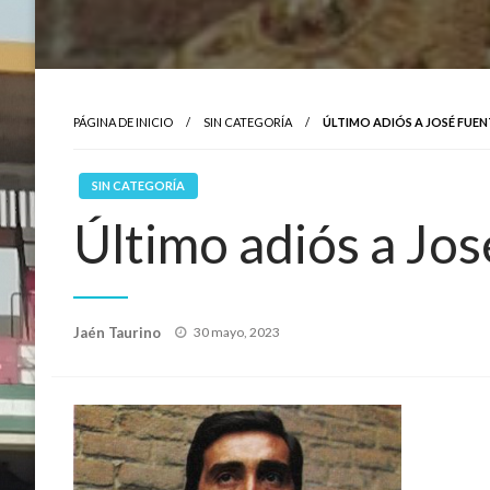
PÁGINA DE INICIO
SIN CATEGORÍA
ÚLTIMO ADIÓS A JOSÉ FUEN
SIN CATEGORÍA
Último adiós a Jo
Publicado
Jaén Taurino
30 mayo, 2023
el