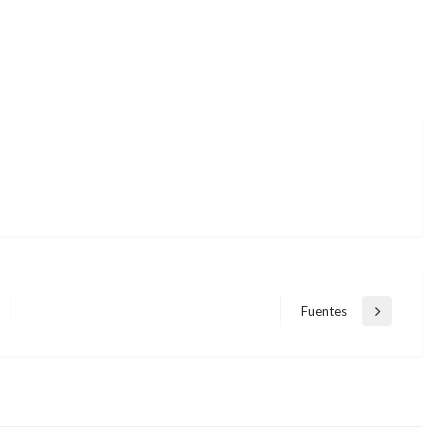
Fuentes
Entrada
siguiente