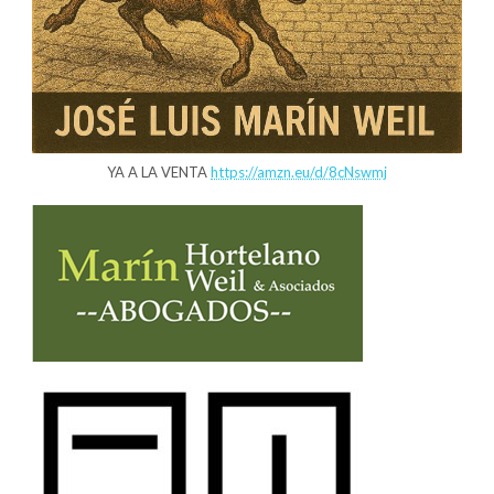
YA A LA VENTA
https://amzn.eu/d/8cNswmj