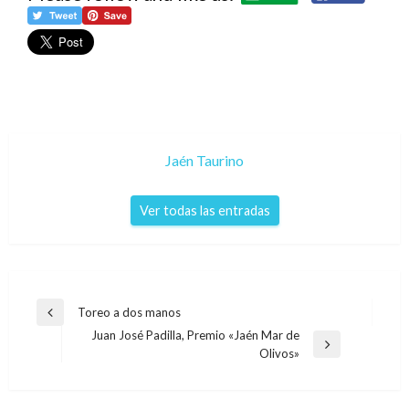
Jaén Taurino
Ver todas las entradas
Navegación
Toreo a dos manos
Entrada
de
Juan José Padilla, Premio «Jaén Mar de
anterior
Entrada
Olivos»
entradas
siguiente