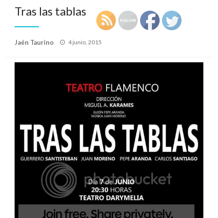
Tras las tablas
Publicado
Jaén Taurino
4 junio, 2015
el