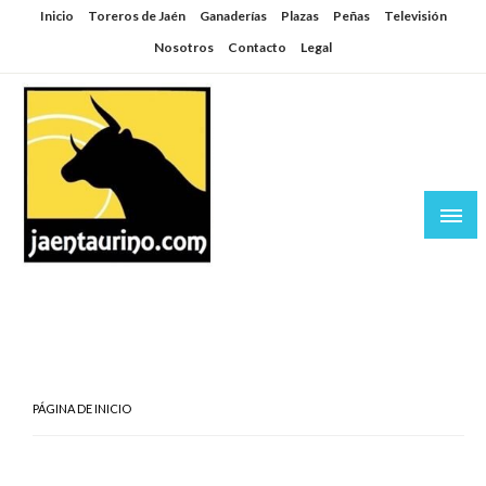
Saltar
Inicio
Toreros de Jaén
Ganaderías
Plazas
Peñas
Televisión
al
Nosotros
Contacto
Legal
contenido
Jaén Taurino
El Planeta de los Toros desde Jaén
PÁGINA DE INICIO