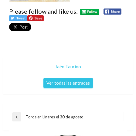
Please follow and like us:
Jaén Taurino
Ver todas las entradas
Navegación
Toros en Linares el 30 de agosto
Entrada
de
anterior
entradas