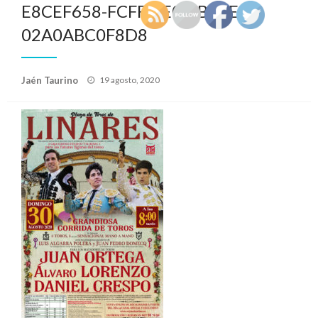
E8CEF658-FCFF-4E08-B0BE-
02A0ABC0F8D8
Publicado
Jaén Taurino
19 agosto, 2020
el