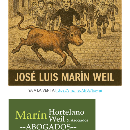
YA A LA VENTA
https://amzn.eu/d/8cNswmj