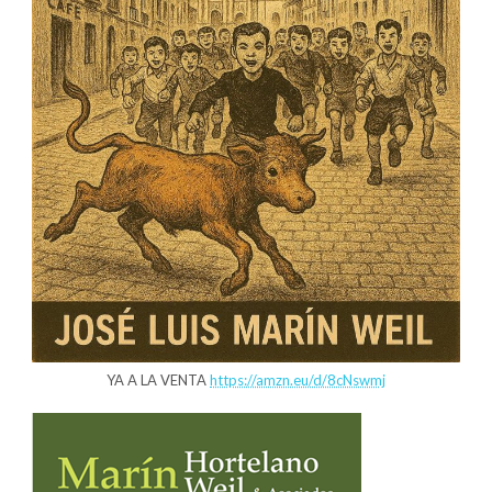
YA A LA VENTA
https://amzn.eu/d/8cNswmj