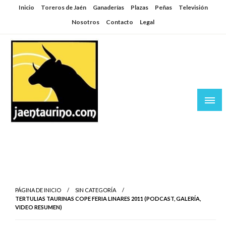
Saltar
Inicio
Toreros de Jaén
Ganaderías
Plazas
Peñas
Televisión
al
Nosotros
Contacto
Legal
contenido
Jaén Taurino
El Planeta de los Toros desde Jaén
PÁGINA DE INICIO
SIN CATEGORÍA
TERTULIAS TAURINAS COPE FERIA LINARES 2011 (PODCAST, GALERÍA,
VIDEO RESUMEN)