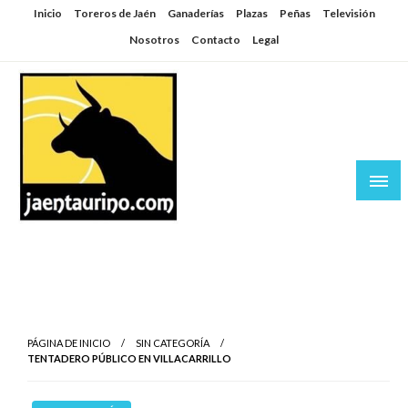
Saltar
Inicio
Toreros de Jaén
Ganaderías
Plazas
Peñas
Televisión
al
Nosotros
Contacto
Legal
contenido
Jaén Taurino
El Planeta de los Toros desde Jaén
PÁGINA DE INICIO
SIN CATEGORÍA
TENTADERO PÚBLICO EN VILLACARRILLO