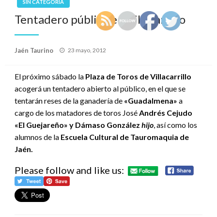
SIN CATEGORÍA
Tentadero público en Villacarrillo
Publicado
Jaén Taurino
23 mayo, 2012
el
El próximo sábado la
Plaza de Toros de Villacarrillo
acogerá un tentadero abierto al público, en el que se
tentarán reses de la ganadería de
«Guadalmena»
a
cargo de los matadores de toros José
Andrés Cejudo
«El Guejareño» y Dámaso González
hijo
, así como los
alumnos de la
Escuela Cultural de Tauromaquia de
Jaén.
Please follow and like us: