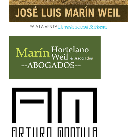
YA A LA VENTA
https://amzn.eu/d/8cNswmj