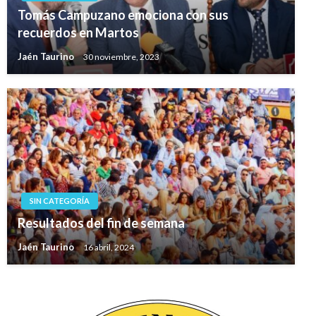
Tomás Campuzano emociona con sus
recuerdos en Martos
Jaén Taurino
30 noviembre, 2023
SIN CATEGORÍA
Resultados del fin de semana
Jaén Taurino
16 abril, 2024