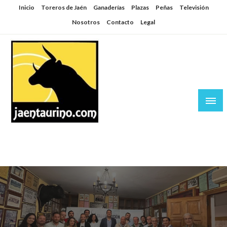
Saltar
Inicio
Toreros de Jaén
Ganaderías
Plazas
Peñas
Televisión
al
Nosotros
Contacto
Legal
contenido
Jaén Taurino
El Planeta de los Toros desde Jaén