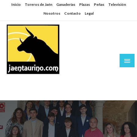
Saltar
Inicio
Toreros de Jaén
Ganaderías
Plazas
Peñas
Televisión
al
Nosotros
Contacto
Legal
contenido
Jaén Taurino
El Planeta de los Toros desde Jaén