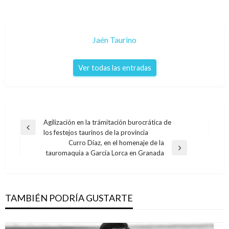
Jaén Taurino
Ver todas las entradas
Navegación
Agilización en la trámitación burocrática de
Entrada
los festejos taurinos de la provincia
de
anterior
Curro Díaz, en el homenaje de la
entradas
Entrada
tauromaquia a García Lorca en Granada
siguiente
TAMBIÉN PODRÍA GUSTARTE