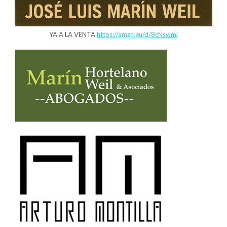
YA A LA VENTA
https://amzn.eu/d/8cNswmj