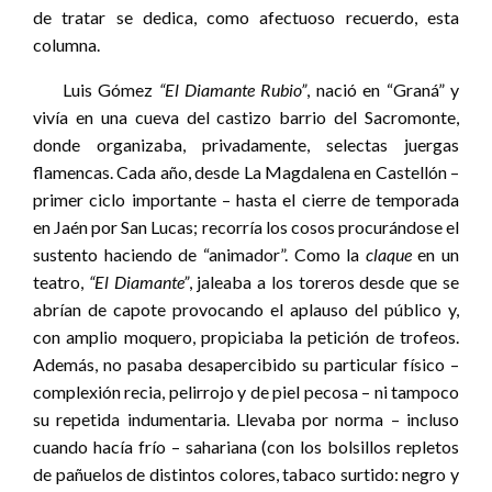
de tratar se dedica, como afectuoso recuerdo, esta
columna.
Luis Gómez
“El Diamante Rubio”
, nació en “Graná” y
vivía en una cueva del castizo barrio del Sacromonte,
donde organizaba, privadamente, selectas juergas
flamencas. Cada año, desde La Magdalena en Castellón –
primer ciclo importante – hasta el cierre de temporada
en Jaén por San Lucas; recorría los cosos procurándose el
sustento haciendo de “animador”. Como la
claque
en un
teatro,
“El Diamante”
, jaleaba a los toreros desde que se
abrían de capote provocando el aplauso del público y,
con amplio moquero, propiciaba la petición de trofeos.
Además, no pasaba desapercibido su particular físico –
complexión recia, pelirrojo y de piel pecosa – ni tampoco
su repetida indumentaria. Llevaba por norma – incluso
cuando hacía frío – sahariana (con los bolsillos repletos
de pañuelos de distintos colores, tabaco surtido: negro y