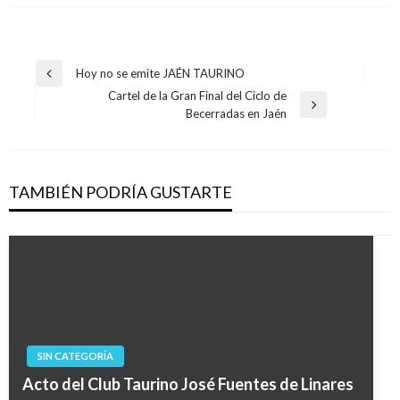
Navegación
Hoy no se emite JAÉN TAURINO
Entrada
de
Cartel de la Gran Final del Ciclo de
anterior
Entrada
Becerradas en Jaén
entradas
siguiente
TAMBIÉN PODRÍA GUSTARTE
SIN CATEGORÍA
Acto del Club Taurino José Fuentes de Linares