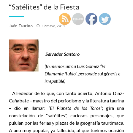
“Satélites” de la Fiesta
Publicado
Jaén Taurino
19 mayo, 2011
el
Salvador Santoro
(In memoriam: a Luis Gómez “El
Diamante Rubio”, personaje sui géneris e
irrepetible)
Alrededor de lo que, con tanto acierto, Antonio Díaz-
Cañabate – maestro del periodismo y la literatura taurina
– dio en llamar:
“El Planeta de los Toros”
; gira una
constelación de “satélites”, curiosos personajes, que
pululan por las ferias y plazas de la geografía taurómaca.
A uno muy popular, ya fallecido, al que tuvimos ocasión