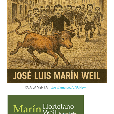
YA A LA VENTA
https://amzn.eu/d/8cNswmj