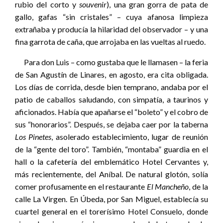
rubio del corto y
souvenir
), una gran gorra de pata de
gallo, gafas “sin cristales” – cuya afanosa limpieza
extrañaba y producía la hilaridad del observador – y una
fina garrota de caña, que arrojaba en las vueltas al ruedo.
Para don Luis – como gustaba que le llamasen – la feria
de San Agustín de Linares, en agosto, era cita obligada.
Los días de corrida, desde bien temprano, andaba por el
patio de caballos saludando, con simpatía, a taurinos y
aficionados. Había que apañarse el “boleto” y el cobro de
sus “honorarios”. Después, se dejaba caer por la taberna
Los Pinetes
, asolerado establecimiento, lugar de reunión
de la “gente del toro”. También, “montaba” guardia en el
hall o la cafetería del emblemático Hotel Cervantes y,
más recientemente, del Aníbal. De natural glotón, solía
comer profusamente en el restaurante
El Mancheño
, de la
calle La Virgen. En Úbeda, por San Miguel, establecía su
cuartel general en el torerísimo Hotel Consuelo, donde