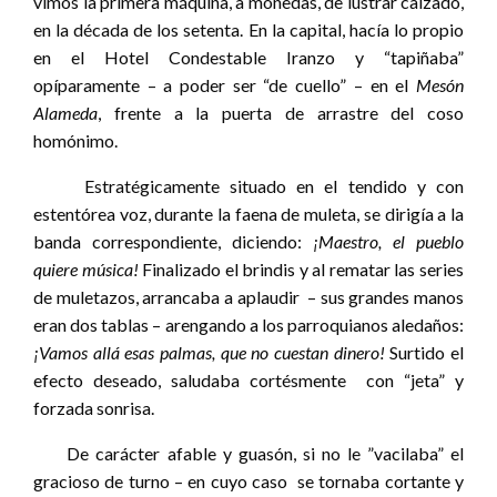
vimos la primera máquina, a monedas, de lustrar calzado,
en la década de los setenta. En la capital, hacía lo propio
en el Hotel Condestable Iranzo y “tapiñaba”
opíparamente – a poder ser “de cuello” – en el
Mesón
Alameda
, frente a la puerta de arrastre del coso
homónimo.
Estratégicamente situado en el tendido y con
estentórea voz, durante la faena de muleta, se dirigía a la
banda correspondiente, diciendo:
¡Maestro, el pueblo
quiere música!
Finalizado el brindis y al rematar las series
de muletazos, arrancaba a aplaudir – sus grandes manos
eran dos tablas – arengando a los parroquianos aledaños:
¡Vamos allá esas palmas, que no cuestan dinero!
Surtido el
efecto deseado, saludaba cortésmente con “jeta” y
forzada sonrisa.
De carácter afable y guasón, si no le ”vacilaba” el
gracioso de turno – en cuyo caso se tornaba cortante y