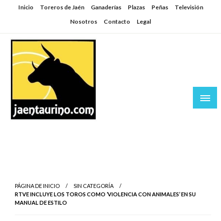
Saltar
Inicio
Toreros de Jaén
Ganaderías
Plazas
Peñas
Televisión
al
Nosotros
Contacto
Legal
contenido
Jaén Taurino
El Planeta de los Toros desde Jaén
PÁGINA DE INICIO
SIN CATEGORÍA
RTVE INCLUYE LOS TOROS COMO ‘VIOLENCIA CON ANIMALES’ EN SU
MANUAL DE ESTILO