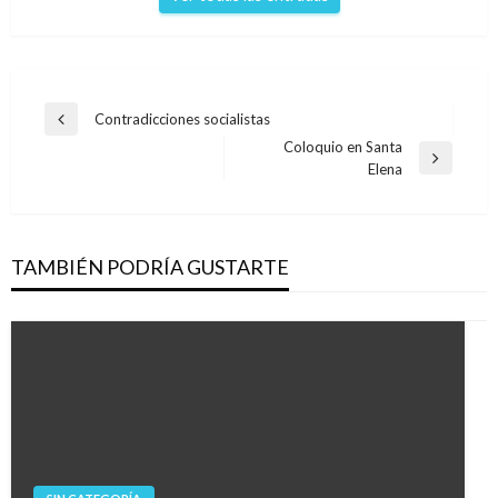
Navegación
Contradicciones socialistas
Entrada
de
Coloquio en Santa
anterior
Entrada
Elena
entradas
siguiente
TAMBIÉN PODRÍA GUSTARTE