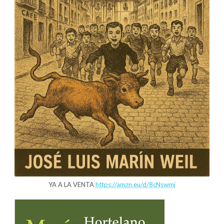
YA A LA VENTA
https://amzn.eu/d/8cNswmj