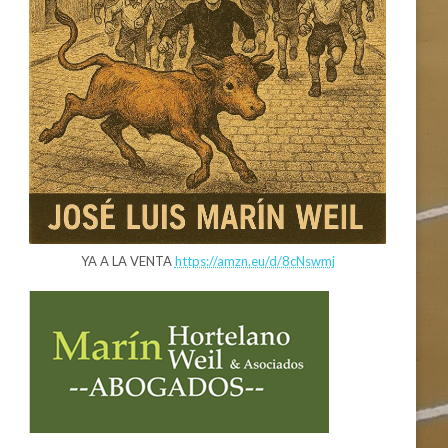
YA A LA VENTA
https://amzn.eu/d/8cNswmj