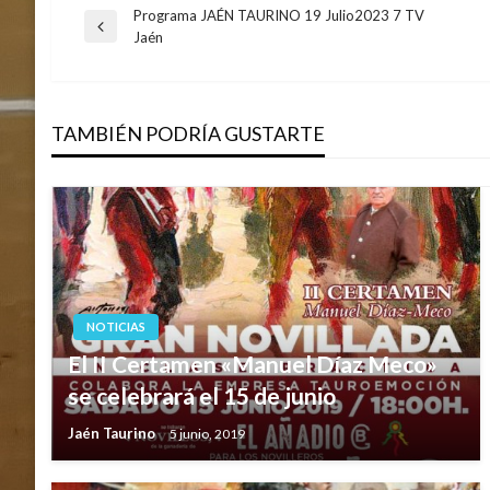
Programa JAÉN TAURINO 19 Julio2023 7 TV
Navegación
Entrada
Jaén
anterior
de
TAMBIÉN PODRÍA GUSTARTE
entradas
NOTICIAS
El II Certamen «Manuel Díaz Meco»
se celebrará el 15 de junio
Jaén Taurino
5 junio, 2019