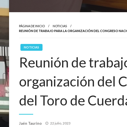
PÁGINA DE INICIO
NOTICIAS
REUNIÓN DE TRABAJO PARA LA ORGANIZACIÓN DEL CONGRESO NACI
NOTICIAS
Reunión de trabajo
organización del 
del Toro de Cuerd
Publicado
Jaén Taurino
22 julio, 2023