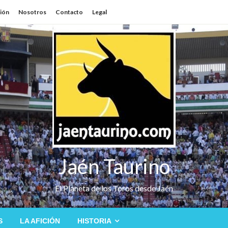
sión
Nosotros
Contacto
Legal
Jaén Taurino
El Planeta de los Toros desde Jaén
S
LA AFICIÓN
HISTORIA