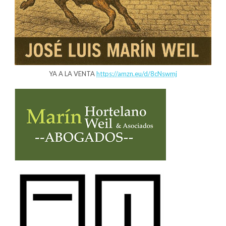
YA A LA VENTA
https://amzn.eu/d/8cNswmj