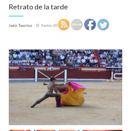
Retrato de la tarde
Publicado
Jaén Taurino
3 junio, 2010
el