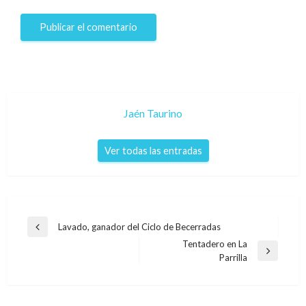
Jaén Taurino
Ver todas las entradas
Navegación
Lavado, ganador del Ciclo de Becerradas
Entrada
de
Tentadero en La
anterior
Entrada
Parrilla
entradas
siguiente