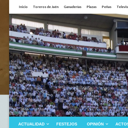
Saltar
Inicio
Toreros de Jaén
Ganaderías
Plazas
Peñas
Televi
al
contenido
ACTUALIDAD
FESTEJOS
OPINIÓN
ACTO