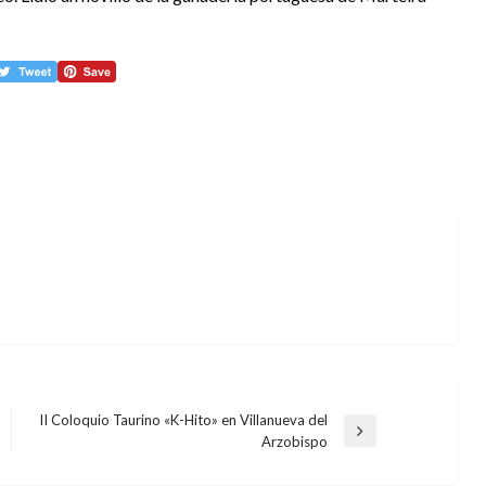
II Coloquio Taurino «K-Hito» en Villanueva del
Entrada
Arzobispo
siguiente