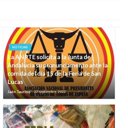
NOTICIAS
La ANPTE solicita a la Junta de
Andalucía su pronunciamento ante la
corrida del día 15 de la Feria de San
Lucas
Jaén Taurino
22 septiembre, 2022