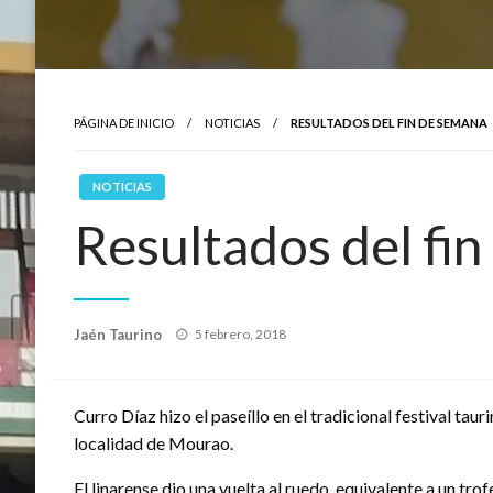
PÁGINA DE INICIO
NOTICIAS
RESULTADOS DEL FIN DE SEMANA
NOTICIAS
Resultados del fi
Publicado
Jaén Taurino
5 febrero, 2018
el
Curro Díaz hizo el paseíllo en el tradicional festival tau
localidad de Mourao.
El linarense dio una vuelta al ruedo, equivalente a un tro