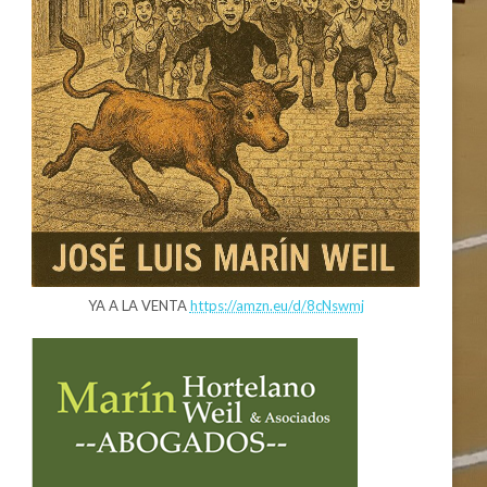
YA A LA VENTA
https://amzn.eu/d/8cNswmj