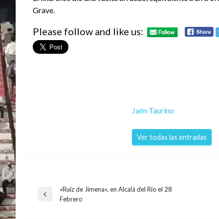
Grave.
Please follow and like us:
Jaén Taurino
Ver todas las entradas
«Ruiz de Jimena», en Alcalá del Río el 28
Navegación
Entrada
Febrero
NOTICIAS
anterior