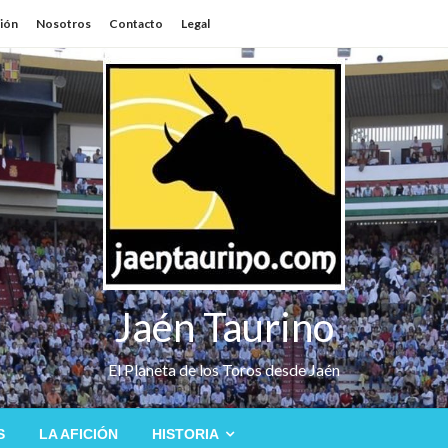
sión
Nosotros
Contacto
Legal
Jaén Taurino
El Planeta de los Toros desde Jaén
S
LA AFICIÓN
HISTORIA