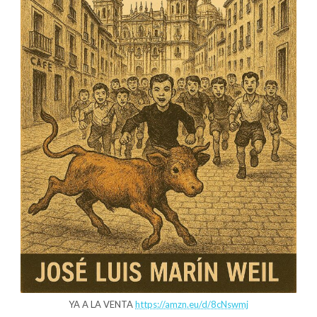
YA A LA VENTA
https://amzn.eu/d/8cNswmj