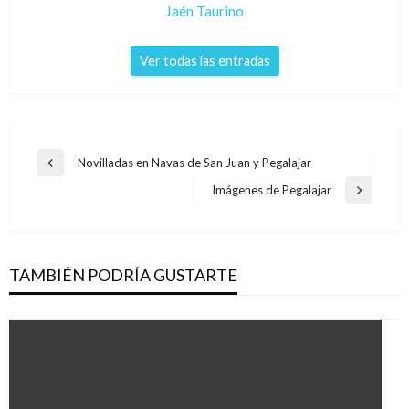
Jaén Taurino
Ver todas las entradas
Navegación
Novilladas en Navas de San Juan y Pegalajar
Entrada
de
anterior
Imágenes de Pegalajar
Entrada
entradas
siguiente
TAMBIÉN PODRÍA GUSTARTE