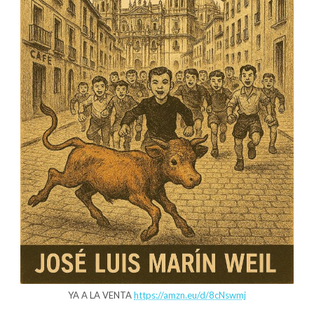
YA A LA VENTA
https://amzn.eu/d/8cNswmj