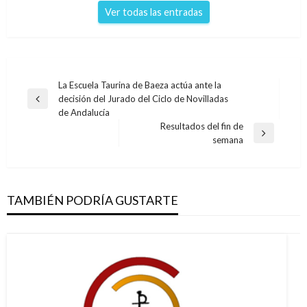
Ver todas las entradas
Navegación
La Escuela Taurina de Baeza actúa ante la
decisión del Jurado del Ciclo de Novilladas
de
Entrada
de Andalucía
anterior
entradas
Resultados del fin de
Entrada
semana
siguiente
TAMBIÉN PODRÍA GUSTARTE