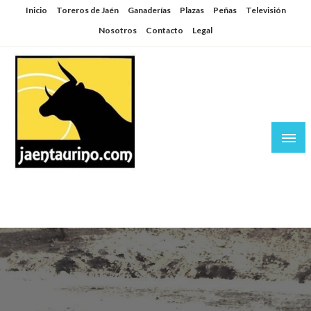
Saltar
Inicio
Toreros de Jaén
Ganaderías
Plazas
Peñas
Televisión
al
Nosotros
Contacto
Legal
contenido
Jaén Taurino
El Planeta de los Toros desde Jaén