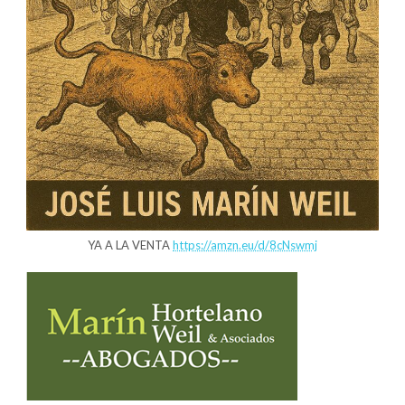
YA A LA VENTA
https://amzn.eu/d/8cNswmj