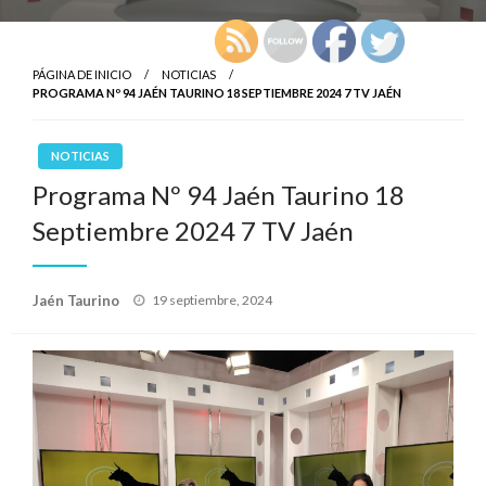
PÁGINA DE INICIO
NOTICIAS
PROGRAMA Nº 94 JAÉN TAURINO 18 SEPTIEMBRE 2024 7 TV JAÉN
NOTICIAS
Programa Nº 94 Jaén Taurino 18
Septiembre 2024 7 TV Jaén
Publicado
Jaén Taurino
19 septiembre, 2024
el