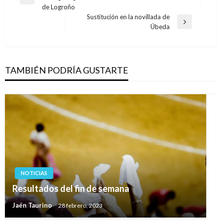
de
Entrada
de Logroño
anterior
entradas
Sustitución en la novillada de
Entrada
Úbeda
siguiente
TAMBIÉN PODRÍA GUSTARTE
NOTICIAS
Resultados del fin de semana
Jaén Taurino
28 febrero, 2023