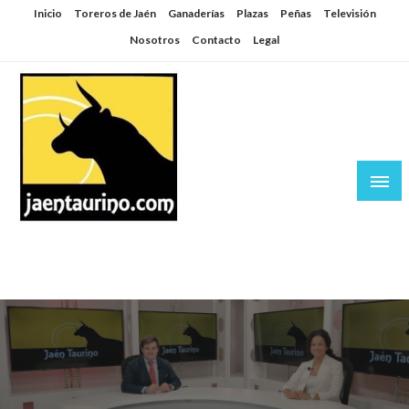
Saltar
Inicio
Toreros de Jaén
Ganaderías
Plazas
Peñas
Televisión
al
Nosotros
Contacto
Legal
contenido
Jaén Taurino
El Planeta de los Toros desde Jaén