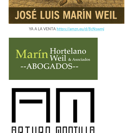
YA A LA VENTA
https://amzn.eu/d/8cNswmj