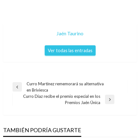
Jaén Taurino
Ver todas las entradas
Navegación
Curro Martínez rememorará su alternativa
Entrada
en Briviesca
de
anterior
Curro Díaz recibe el premio especial en los
entradas
Entrada
Premios Jaén Única
siguiente
TAMBIÉN PODRÍA GUSTARTE