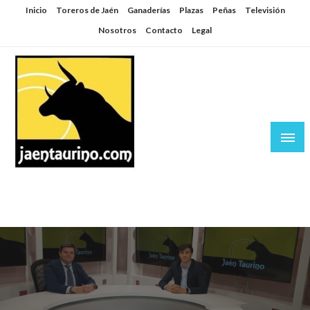
Saltar
Inicio
Toreros de Jaén
Ganaderías
Plazas
Peñas
Televisión
al
Nosotros
Contacto
Legal
contenido
Jaén Taurino
El Planeta de los Toros desde Jaén