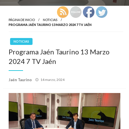
PÁGINA DE INICIO
NOTICIAS
PROGRAMA JAÉN TAURINO 13 MARZO 2024 7 TV JAÉN
NOTICIAS
Programa Jaén Taurino 13 Marzo
2024 7 TV Jaén
Publicado
Jaén Taurino
14 marzo, 2024
el