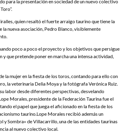
gido para la presentación en sociedad de un nuevo colectivo
Toro”.
lles, quien resaltó el fuerte arraigo taurino que tiene la
de la nueva asociación, Pedro Blanco, visiblemente
nto.
nando poco a poco el proyecto y los objetivos que persigue
n y que pretende poner en marcha una intensa actividad,
e la mujer en la fiesta de los toros, contando para ello con
o, la veterinaria Delia Moya y la fotógrafa Verónica Ruiz.
 su labor desde diferentes perspectivas, desvelando
Lope Morales, presidente de la Federación Taurina fue el
ando el papel que juega el aficionado en la fiesta de los
ciacionismo taurino.Lope Morales recibió además un
l y Sombra» de Villacarrillo, una de las entidades taurinas
cia al nuevo colectivo local.