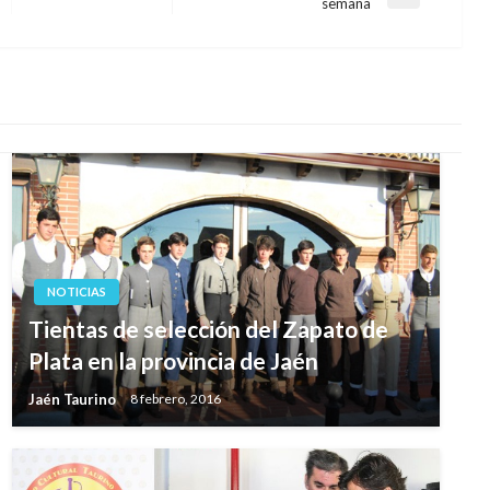
Entrada
semana
siguiente
NOTICIAS
Tientas de selección del Zapato de
Plata en la provincia de Jaén
Jaén Taurino
8 febrero, 2016