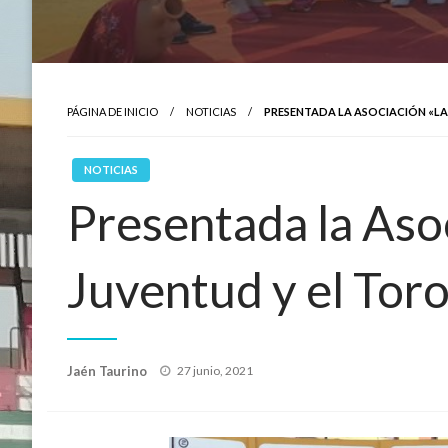
PÁGINA DE INICIO
NOTICIAS
PRESENTADA LA ASOCIACIÓN «LA
NOTICIAS
Presentada la Aso
Juventud y el Toro»
Publicado
Jaén Taurino
27 junio, 2021
el