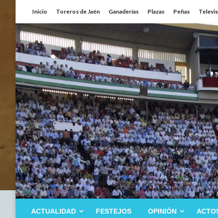
Saltar
Inicio
Toreros de Jaén
Ganaderías
Plazas
Peñas
Televi
al
contenido
ACTUALIDAD
FESTEJOS
OPINIÓN
ACTO