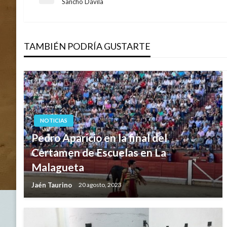
Entrada
Sancho Dávila
anterior
de
TAMBIÉN PODRÍA GUSTARTE
entradas
NOTICIAS
Pedro Aparicio en la final del
Certamen de Escuelas en La
Malagueta
Jaén Taurino
20 agosto, 2023