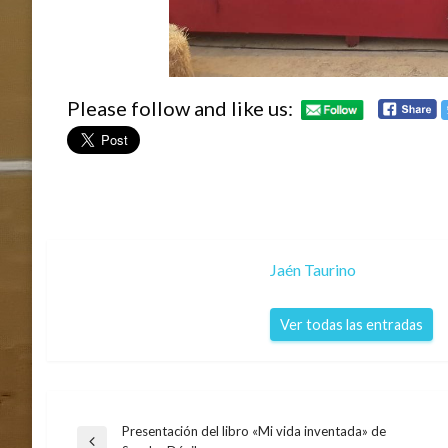
Please follow and like us:
Jaén Taurino
Ver todas las entradas
Presentación del libro «Mi vida inventada» de
Navegación