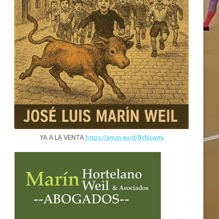
YA A LA VENTA
https://amzn.eu/d/8cNswmj