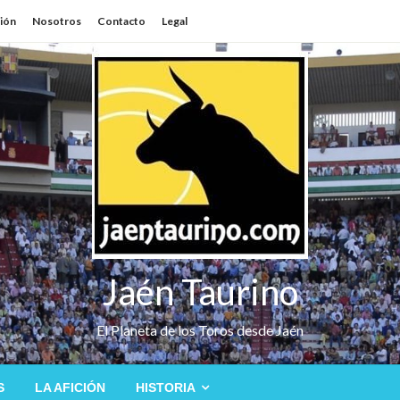
sión
Nosotros
Contacto
Legal
Jaén Taurino
El Planeta de los Toros desde Jaén
S
LA AFICIÓN
HISTORIA