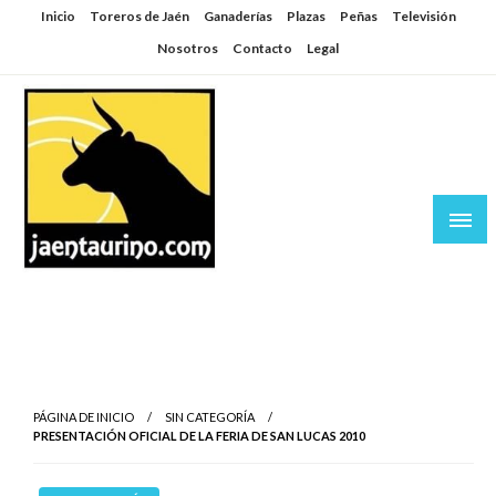
Saltar
Inicio
Toreros de Jaén
Ganaderías
Plazas
Peñas
Televisión
al
Nosotros
Contacto
Legal
contenido
Jaén Taurino
El Planeta de los Toros desde Jaén
PÁGINA DE INICIO
SIN CATEGORÍA
PRESENTACIÓN OFICIAL DE LA FERIA DE SAN LUCAS 2010