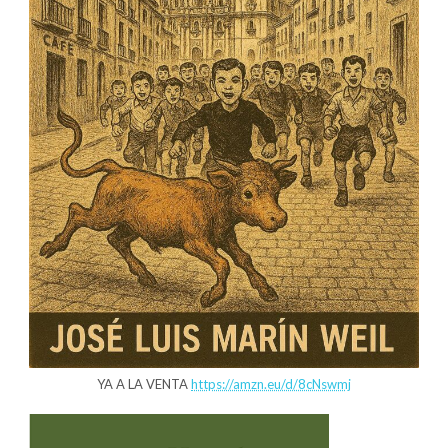
YA A LA VENTA
https://amzn.eu/d/8cNswmj