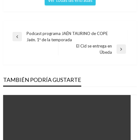
Ver todas las entradas
Navegación
Podcast programa JAÉN TAURINO de COPE
Entrada
Jaén. 1º de la temporada
de
anterior
El Cid se entrega en
entradas
Entrada
Úbeda
siguiente
TAMBIÉN PODRÍA GUSTARTE