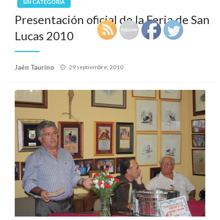
SIN CATEGORÍA
Presentación oficial de la Feria de San
Lucas 2010
Publicado
Jaén Taurino
29 septiembre, 2010
el