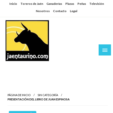
Saltar
Inicio
Toreros de Jaén
Ganaderías
Plazas
Peñas
Televisión
al
Nosotros
Contacto
Legal
contenido
Jaén Taurino
El Planeta de los Toros desde Jaén
PÁGINA DE INICIO
SIN CATEGORÍA
PRESENTACIÓN DEL LIBRO DE JUAN ESPINOSA