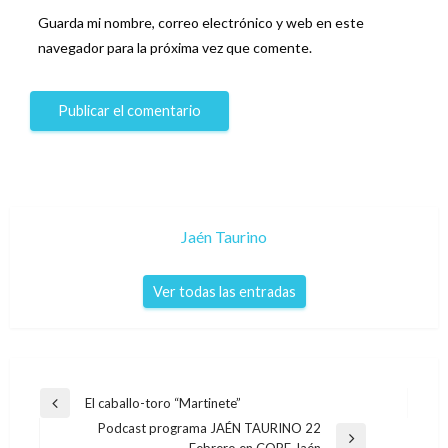
Guarda mi nombre, correo electrónico y web en este
navegador para la próxima vez que comente.
Jaén Taurino
Ver todas las entradas
Navegación
El caballo-toro “Martinete”
Entrada
de
Podcast programa JAÉN TAURINO 22
anterior
Entrada