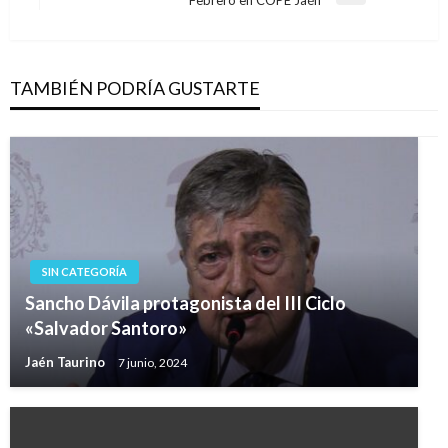
Febrero en COPE Jaén
entradas
siguiente
TAMBIÉN PODRÍA GUSTARTE
SIN CATEGORÍA
Sancho Dávila protagonista del III Ciclo
«Salvador Santoro»
Jaén Taurino
7 junio, 2024