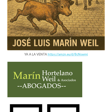
YA A LA VENTA
https://amzn.eu/d/8cNswmj