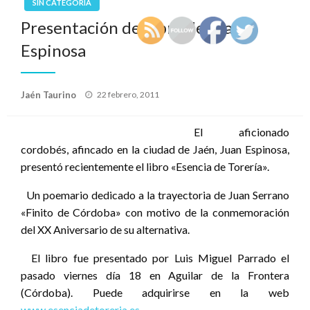
SIN CATEGORÍA
Presentación del libro de Juan
Espinosa
Publicado
Jaén Taurino
22 febrero, 2011
el
El aficionado
cordobés, afincado en la ciudad de Jaén, Juan Espinosa,
presentó recientemente el libro «Esencia de Torería».
Un poemario dedicado a la trayectoria de Juan Serrano
«Finito de Córdoba» con motivo de la conmemoración
del XX Aniversario de su alternativa.
El libro fue presentado por Luis Miguel Parrado el
pasado viernes día 18 en Aguilar de la Frontera
(Córdoba). Puede adquirirse en la web
www.esenciadetoreria.es