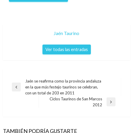
Jaén Taurino
Ver todas las entradas
Navegación
Jaén se reafirma como la provincia andaluza
en la que más festejo taurinos se celebran,
de
Entrada
con un total de 203 en 2011
anterior
entradas
Ciclos Taurinos de San Marcos
Entrada
2012
siguiente
TAMBIÉN PODRÍA GUSTARTE