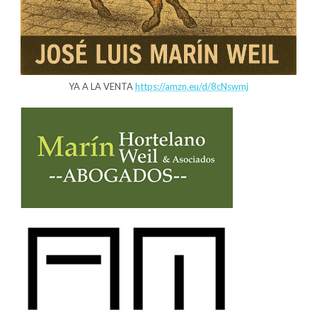
YA A LA VENTA
https://amzn.eu/d/8cNswmj