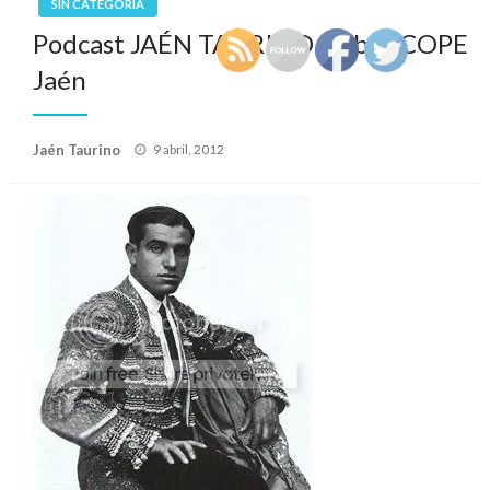
SIN CATEGORÍA
Podcast JAÉN TAURINO 9 abril COPE
Jaén
Publicado
Jaén Taurino
9 abril, 2012
el