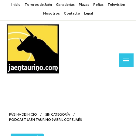
Saltar
Inicio
Toreros de Jaén
Ganaderías
Plazas
Peñas
Televisión
al
Nosotros
Contacto
Legal
contenido
Jaén Taurino
El Planeta de los Toros desde Jaén
PÁGINA DE INICIO
SIN CATEGORÍA
PODCAST JAÉN TAURINO 9 ABRIL COPE JAÉN