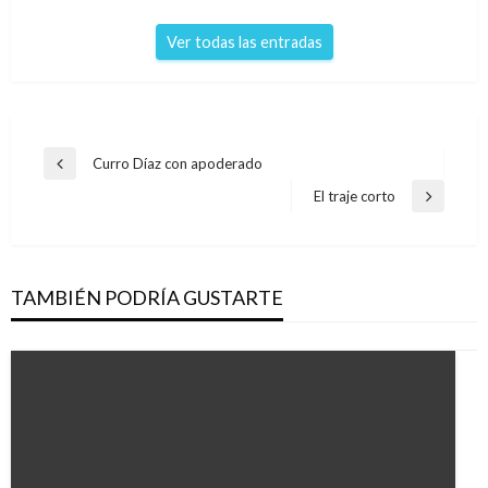
Ver todas las entradas
Navegación
Curro Díaz con apoderado
Entrada
de
anterior
El traje corto
Entrada
entradas
siguiente
TAMBIÉN PODRÍA GUSTARTE