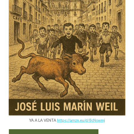
YA A LA VENTA
https://amzn.eu/d/8cNswmj