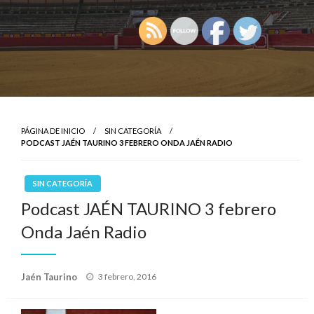
PÁGINA DE INICIO
SIN CATEGORÍA
PODCAST JAÉN TAURINO 3 FEBRERO ONDA JAÉN RADIO
SIN CATEGORÍA
Podcast JAÉN TAURINO 3 febrero
Onda Jaén Radio
Publicado
Jaén Taurino
3 febrero, 2016
el