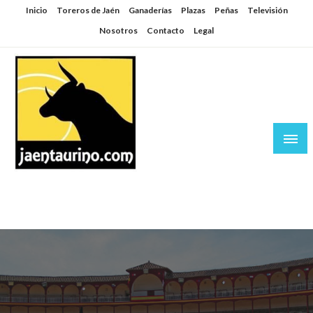
Saltar
Inicio
Toreros de Jaén
Ganaderías
Plazas
Peñas
Televisión
al
Nosotros
Contacto
Legal
contenido
Jaén Taurino
El Planeta de los Toros desde Jaén