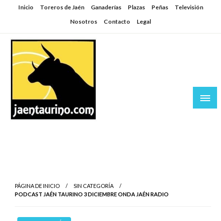
Saltar
Inicio
Toreros de Jaén
Ganaderías
Plazas
Peñas
Televisión
al
Nosotros
Contacto
Legal
contenido
Jaén Taurino
El Planeta de los Toros desde Jaén
PÁGINA DE INICIO
SIN CATEGORÍA
PODCAST JAÉN TAURINO 3 DICIEMBRE ONDA JAÉN RADIO