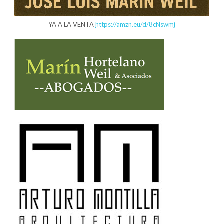
YA A LA VENTA
https://amzn.eu/d/8cNswmj