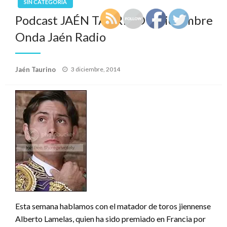
SIN CATEGORÍA
Podcast JAÉN TAURINO 3 diciembre
Onda Jaén Radio
Publicado
Jaén Taurino
3 diciembre, 2014
el
Esta semana hablamos con el matador de toros jiennense
Alberto Lamelas, quien ha sido premiado en Francia por