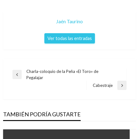
Jaén Taurino
Ver todas las entradas
Navegación
Charla-coloquio de la Peña «El Toro» de
Entrada
Pegalajar
de
anterior
Cabestraje
Entrada
entradas
siguiente
TAMBIÉN PODRÍA GUSTARTE