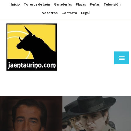
Saltar
Inicio
Toreros de Jaén
Ganaderías
Plazas
Peñas
Televisión
al
Nosotros
Contacto
Legal
contenido
Jaén Taurino
El Planeta de los Toros desde Jaén