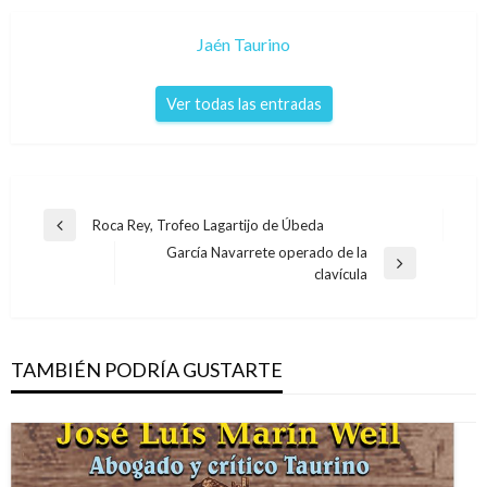
Jaén Taurino
Ver todas las entradas
Navegación
Roca Rey, Trofeo Lagartijo de Úbeda
Entrada
de
García Navarrete operado de la
anterior
Entrada
clavícula
entradas
siguiente
TAMBIÉN PODRÍA GUSTARTE