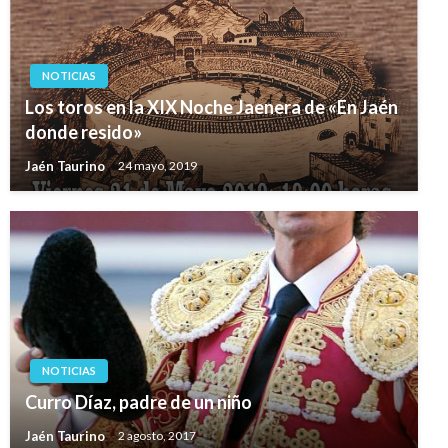
NOTICIAS
Los toros en la XIX Noche Jaenera de «En Jaén
donde resido»
Jaén Taurino
24 mayo, 2019
NOTICIAS
Curro Díaz, padre de un niño
Jaén Taurino
2 agosto, 2017