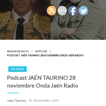
PÁGINA DE INICIO
NOTICIAS
PODCAST JAÉN TAURINO 28 NOVIEMBRE ONDA JAÉN RADIO
NOTICIAS
Podcast JAÉN TAURINO 28
noviembre Onda Jaén Radio
Publicado
Jaén Taurino
28 noviembre, 2017
el