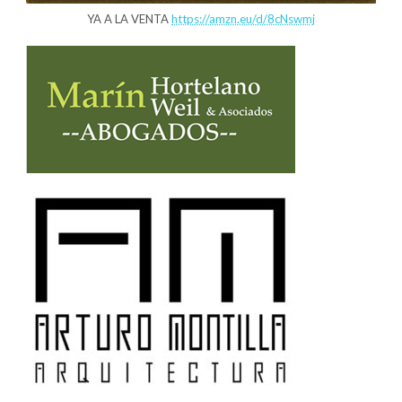
YA A LA VENTA
https://amzn.eu/d/8cNswmj