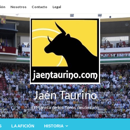
sión
Nosotros
Contacto
Legal
Jaén Taurino
El Planeta de los Toros desde Jaén
S
LA AFICIÓN
HISTORIA