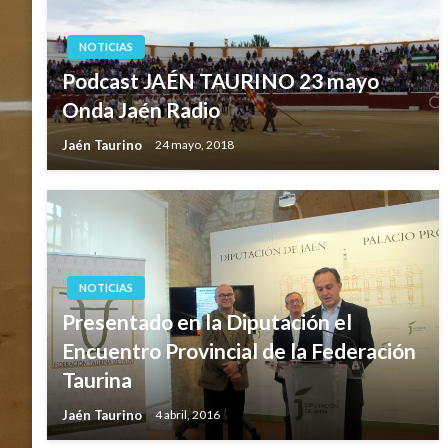
NOTICIAS
Podcast JAÉN TAURINO 23 mayo
Onda Jaén Radio
Jaén Taurino
24 mayo, 2018
NOTICIAS
Presentado en la Diputación el
Encuentro Provincial de la Federación
Taurina
Jaén Taurino
4 abril, 2016