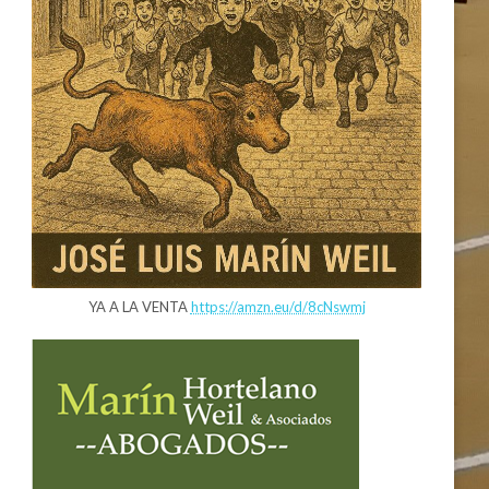
YA A LA VENTA
https://amzn.eu/d/8cNswmj