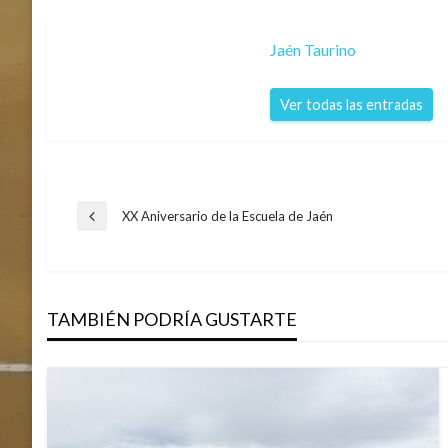
Jaén Taurino
Ver todas las entradas
Navegación
XX Aniversario de la Escuela de Jaén
Entrada
anterior
de
TAMBIÉN PODRÍA GUSTARTE
entradas