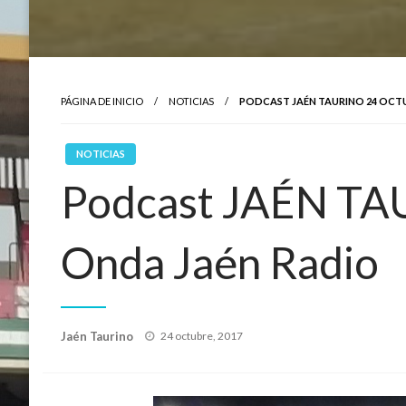
PÁGINA DE INICIO
NOTICIAS
PODCAST JAÉN TAURINO 24 OCT
NOTICIAS
Podcast JAÉN TA
Onda Jaén Radio
Publicado
Jaén Taurino
24 octubre, 2017
el