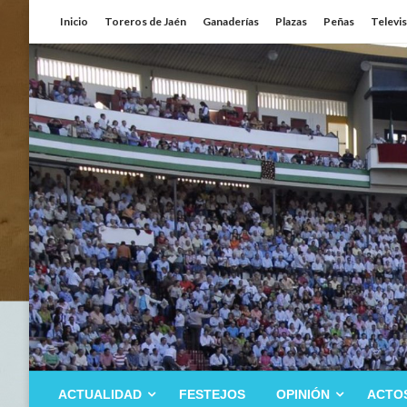
Saltar
Inicio
Toreros de Jaén
Ganaderías
Plazas
Peñas
Televi
al
contenido
ACTUALIDAD
FESTEJOS
OPINIÓN
ACTO