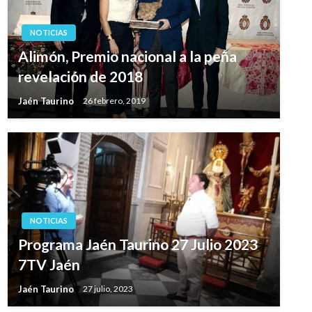
NOTICIAS
Alimón, Premio nacional a la peña
revelación de 2018
Jaén Taurino
26 febrero, 2019
NOTICIAS
Programa Jaén Taurino 27 Julio 2023
7TV Jaén
Jaén Taurino
27 julio, 2023