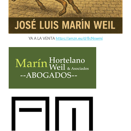
YA A LA VENTA
https://amzn.eu/d/8cNswmj