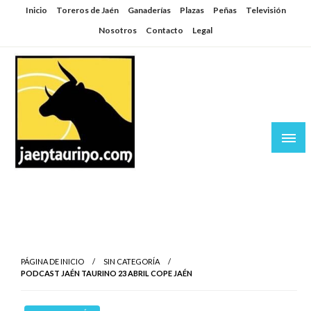
Saltar
Inicio
Toreros de Jaén
Ganaderías
Plazas
Peñas
Televisión
al
Nosotros
Contacto
Legal
contenido
Jaén Taurino
El Planeta de los Toros desde Jaén
PÁGINA DE INICIO
SIN CATEGORÍA
PODCAST JAÉN TAURINO 23 ABRIL COPE JAÉN