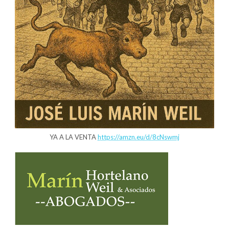
YA A LA VENTA
https://amzn.eu/d/8cNswmj