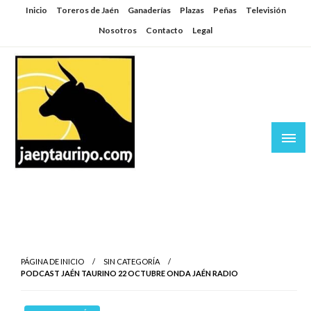
Saltar
Inicio
Toreros de Jaén
Ganaderías
Plazas
Peñas
Televisión
al
Nosotros
Contacto
Legal
contenido
Jaén Taurino
El Planeta de los Toros desde Jaén
PÁGINA DE INICIO
SIN CATEGORÍA
PODCAST JAÉN TAURINO 22 OCTUBRE ONDA JAÉN RADIO