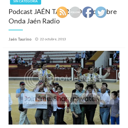
SIN CATEGORÍA
Podcast JAÉN TAURINO 22 octubre
Onda Jaén Radio
Publicado
Jaén Taurino
22 octubre, 2013
el