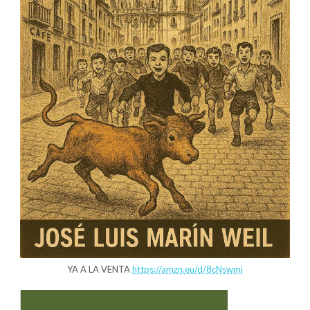
YA A LA VENTA
https://amzn.eu/d/8cNswmj