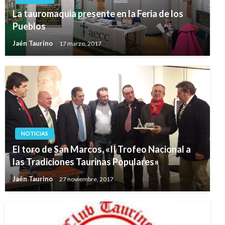
La tauromaquia presente en la Feria de los
Pueblos
Jaén Taurino
17 marzo, 2017
NOTICIAS
El toro de San Marcos, «II Trofeo Nacional a
las Tradiciones Taurinas Populares»
Jaén Taurino
27 noviembre, 2017