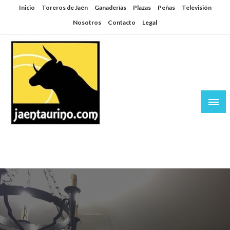
Saltar
Inicio
Toreros de Jaén
Ganaderías
Plazas
Peñas
Televisión
al
Nosotros
Contacto
Legal
contenido
Jaén Taurino
El Planeta de los Toros desde Jaén