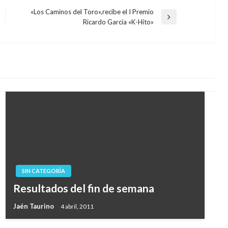
«Los Caminos del Toro»,recibe el I Premio
Entrada
Ricardo García «K-Hito»
siguiente
SIN CATEGORÍA
Resultados del fin de semana
Jaén Taurino
4 abril, 2011