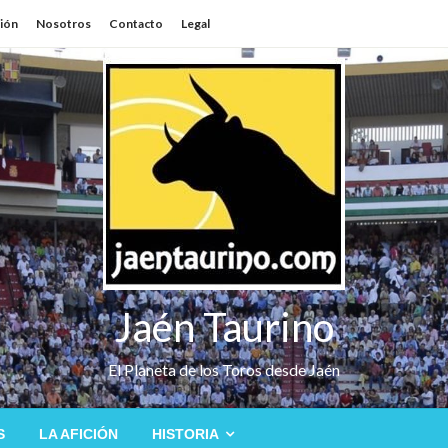
sión
Nosotros
Contacto
Legal
Jaén Taurino
El Planeta de los Toros desde Jaén
S
LA AFICIÓN
HISTORIA