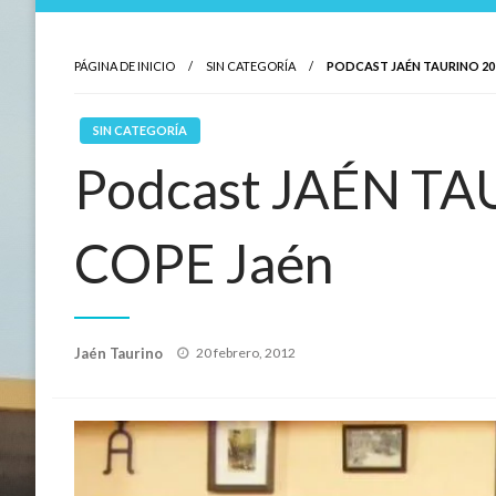
PÁGINA DE INICIO
SIN CATEGORÍA
PODCAST JAÉN TAURINO 20
SIN CATEGORÍA
Podcast JAÉN TA
COPE Jaén
Publicado
Jaén Taurino
20 febrero, 2012
el