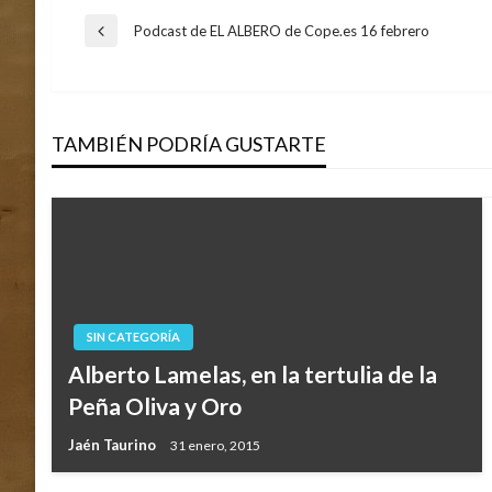
Navegación
Podcast de EL ALBERO de Cope.es 16 febrero
Entrada
anterior
de
TAMBIÉN PODRÍA GUSTARTE
entradas
SIN CATEGORÍA
Alberto Lamelas, en la tertulia de la
Peña Oliva y Oro
Jaén Taurino
31 enero, 2015