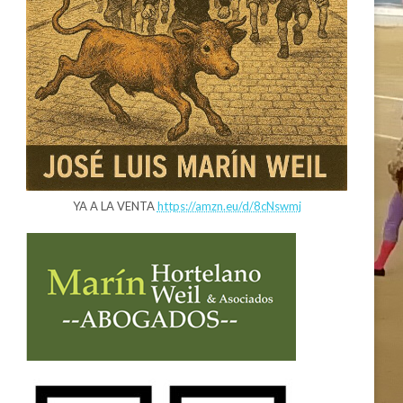
YA A LA VENTA
https://amzn.eu/d/8cNswmj