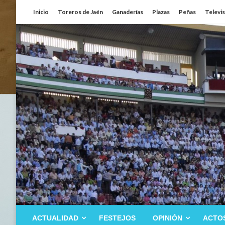
Saltar
Inicio
Toreros de Jaén
Ganaderías
Plazas
Peñas
Televi
al
contenido
ACTUALIDAD
FESTEJOS
OPINIÓN
ACTO