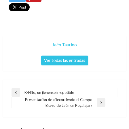
Jaén Taurino
Ver todas las entradas
Navegación
K-Hito, un jienense irrepetible
Entrada
de
Presentación de «Recorriendo el Campo
anterior
Entrada
Bravo de Jaén en Pegalajar»
entradas
siguiente