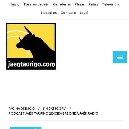
Saltar
Inicio
Toreros de Jaén
Ganaderías
Plazas
Peñas
Televisión
al
Nosotros
Contacto
Legal
contenido
Jaén Taurino
El Planeta de los Toros desde Jaén
PÁGINA DE INICIO
SIN CATEGORÍA
PODCAST JAÉN TAURINO 2 DICIEMBRE ONDA JAÉN RADIO