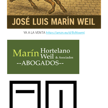
YA A LA VENTA
https://amzn.eu/d/8cNswmj