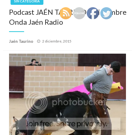
SIN CATEGORÍA
Podcast JAÉN TAURINO 2 diciembre
Onda Jaén Radio
Publicado
Jaén Taurino
2 diciembre, 2015
el